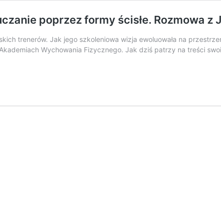
czanie poprzez formy ścisłe. Rozmowa z 
ich trenerów. Jak jego szkoleniowa wizja ewoluowała na przestrzeni l
 Akademiach Wychowania Fizycznego. Jak dziś patrzy na treści swoi
AST]
nie
z
wa