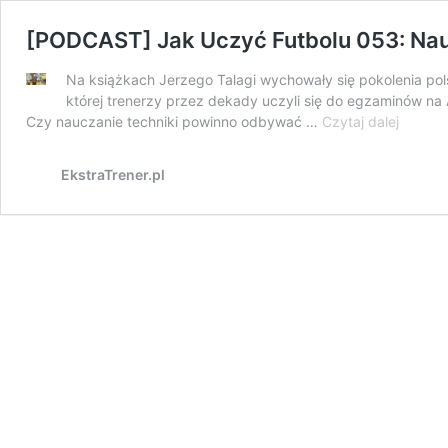
[PODCAST] Jak Uczyć Futbolu 053: Nau
Na książkach Jerzego Talagi wychowały się pokolenia polsk
której trenerzy przez dekady uczyli się do egzaminów na
[PODC
Czy nauczanie techniki powinno odbywać …
Czytaj dalej
Jak
Uczyć
EkstraTrener.pl
Futbolu
053:
Naucza
poprze
formy
ścisłe.
Rozmo
z
Jerzym
Talagą