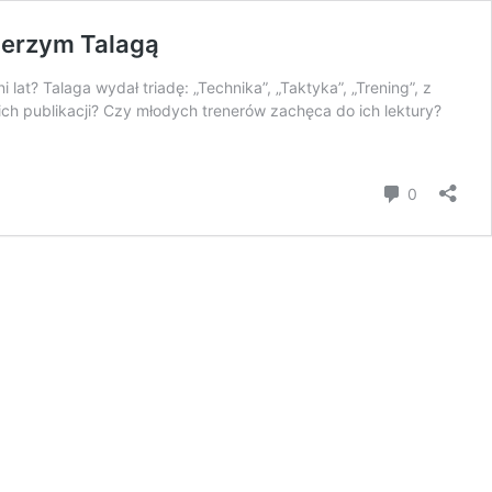
Jerzym Talagą
at? Talaga wydał triadę: „Technika”, „Taktyka”, „Trening”, z
ch publikacji? Czy młodych trenerów zachęca do ich lektury?
komentar
0