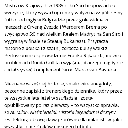
Mistrzów Krajowych w 1989 roku Sacchi opowiada o
wyczynie, który wywarł ogromny wpływ na współczesny
futbol: od mgły w Belgradzie przez gole widma w
meczach z Crveną Zvezdą i Werderem Brema po
zwycięstwo 5:0 nad wielkim Realem Madryt na San Siro i
wygraną w finale ze Steauą Bukareszt. Przytacza
historie z boiska i z szatni, zdradza kulisy walki z
Berlusconim o sprowadzenie Franka Rijkaarda, mówi o
problemach Ruuda Gullita i wyjaśnia, dlaczego nigdy nie
chciał słyszeć komplementów od Marco van Bastena.
Nieznane wcześniej historie, smakowite anegdoty,
bezcenne zapiski z trenerskiego dziennika, który przez
te wszystkie lata leżał w szufladzie i został
opublikowany po raz pierwszy – to wszystko sprawia,
że
AC Milan. Nieśmiertelni. Historia legendarnej drużyny
jest lekturą obowiązkową zarówno dla milanistów, jak i
wszystkich miłośników pięknego futbolu.