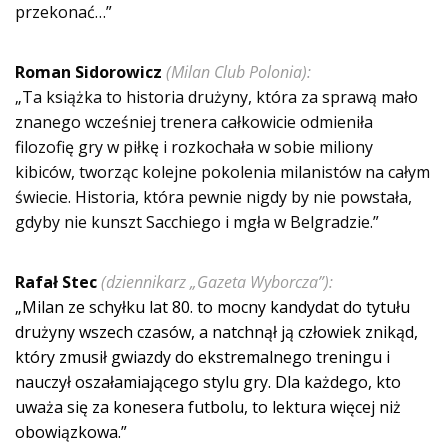
przekonać…”
Roman Sidorowicz
(Milan Club Polonia):
„Ta książka to historia drużyny, która za sprawą mało
znanego wcześniej trenera całkowicie odmieniła
filozofię gry w piłkę i rozkochała w sobie miliony
kibiców, tworząc kolejne pokolenia milanistów na całym
świecie. Historia, która pewnie nigdy by nie powstała,
gdyby nie kunszt Sacchiego i mgła w Belgradzie.”
Rafał Stec
(dziennikarz „Gazeta Wyborcza”):
„Milan ze schyłku lat 80. to mocny kandydat do tytułu
drużyny wszech czasów, a natchnął ją człowiek znikąd,
który zmusił gwiazdy do ekstremalnego treningu i
nauczył oszałamiającego stylu gry. Dla każdego, kto
uważa się za konesera futbolu, to lektura więcej niż
obowiązkowa.”