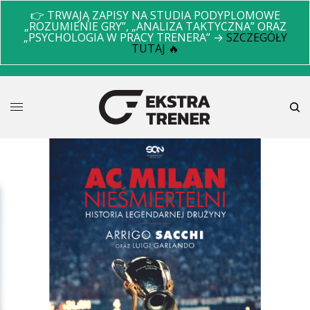
👉 TRWAJĄ ZAPISY NA STUDIA PODYPLOMOWE
„ROZUMIENIE GRY”, „ANALIZA TAKTYCZNA” ORAZ
„PSYCHOLOGIA W PRACY TRENERA” →
SZCZEGÓŁY
TUTAJ 🔥