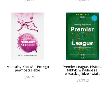
Kup książkę
Kup książkę
Mentalny Kop IV – Potęga
Premier League. Historia
pewności siebie
taktyki w najlepszej
piłkarskiej lidze świata
44,90
zł
39,99
zł
Kup książkę
Kup książkę