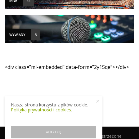
INNE
44
WYWIADY
3
<div class=”ml-embedded” data-form=”2y1Sqe”></div>
Nasza strona korzysta z pików cookie.
Polityka prywatności i cookies
.
AKCEPTUJĘ
© 2019 EkstraTrener.pl. Wszelkie prawa zastrzeżone.