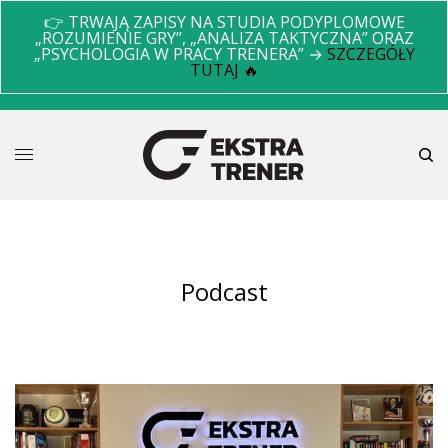
👉 TRWAJĄ ZAPISY NA STUDIA PODYPLOMOWE
„ROZUMIENIE GRY”, „ANALIZA TAKTYCZNA” ORAZ
„PSYCHOLOGIA W PRACY TRENERA” →
SZCZEGÓŁY
TUTAJ 🔥
Podcast