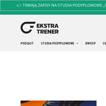
👉 TRWAJĄ ZAPISY NA STUDIA PODYPLOMOWE „
PODCAST
STUDIA PODYPLOMOWE
KWOSP
C