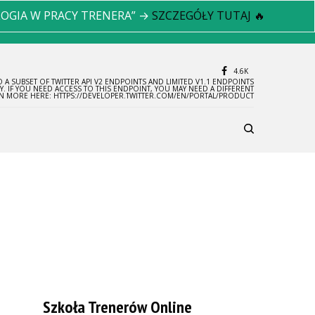
LOGIA W PRACY TRENERA” →
SZCZEGÓŁY TUTAJ 🔥
4.6K
 A SUBSET OF TWITTER API V2 ENDPOINTS AND LIMITED V1.1 ENDPOINTS
LY. IF YOU NEED ACCESS TO THIS ENDPOINT, YOU MAY NEED A DIFFERENT
RN MORE HERE: HTTPS://DEVELOPER.TWITTER.COM/EN/PORTAL/PRODUCT
Szkoła Trenerów Online