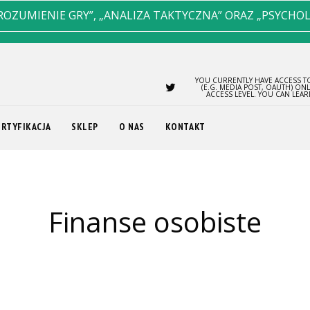
ROZUMIENIE GRY”, „ANALIZA TAKTYCZNA” ORAZ „PSYCHO
YOU CURRENTLY HAVE ACCESS TO
(E.G. MEDIA POST, OAUTH) ON
ACCESS LEVEL. YOU CAN LEA
ERTYFIKACJA
SKLEP
O NAS
KONTAKT
finanse osobiste