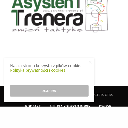
Nasza strona korzysta z pików cookie.
Polityka prywatności i cookies
.
AKCEPTUJĘ
© 2019 EkstraTrener.pl. Wszelkie prawa zastrzeżone.
PODCAST
STUDIA PODYPLOMOWE
KWOSP
CERTYFIKACJA
SKLEP
O NAS
KONTAKT