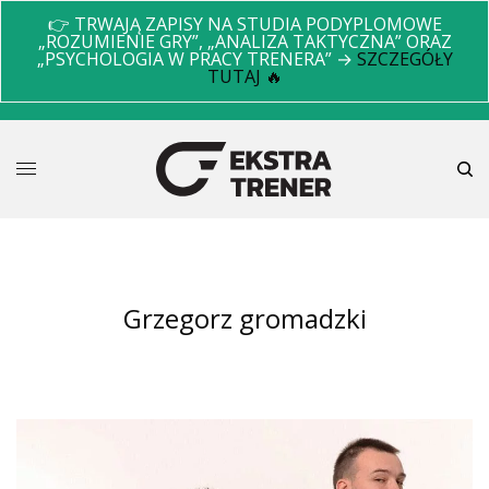
👉 TRWAJĄ ZAPISY NA STUDIA PODYPLOMOWE
„ROZUMIENIE GRY”, „ANALIZA TAKTYCZNA” ORAZ
„PSYCHOLOGIA W PRACY TRENERA” →
SZCZEGÓŁY
TUTAJ 🔥
grzegorz gromadzki