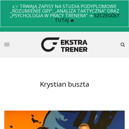
👉 TRWAJĄ ZAPISY NA STUDIA PODYPLOMOWE
„ROZUMIENIE GRY”, „ANALIZA TAKTYCZNA” ORAZ
„PSYCHOLOGIA W PRACY TRENERA” →
SZCZEGÓŁY
TUTAJ 🔥
krystian buszta