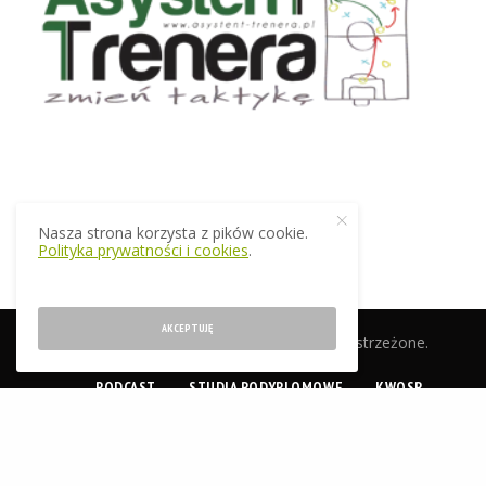
Nasza strona korzysta z pików cookie.
Polityka prywatności i cookies
.
AKCEPTUJĘ
© 2019 EkstraTrener.pl. Wszelkie prawa zastrzeżone.
PODCAST
STUDIA PODYPLOMOWE
KWOSP
CERTYFIKACJA
SKLEP
O NAS
KONTAKT