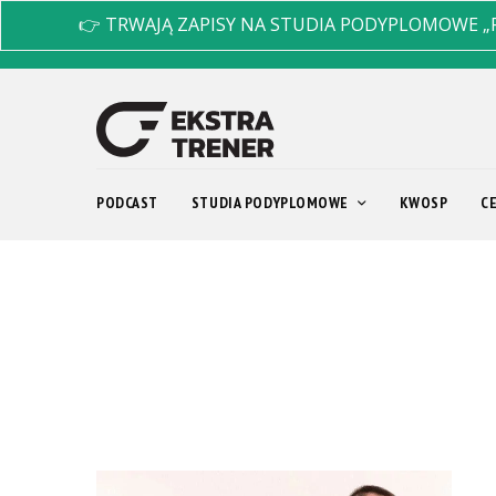
👉 TRWAJĄ ZAPISY NA STUDIA PODYPLOMOWE „
PODCAST
STUDIA PODYPLOMOWE
KWOSP
C