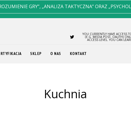
ROZUMIENIE GRY”, „ANALIZA TAKTYCZNA” ORAZ „PSYCHO
YOU CURRENTLY HAVE ACCESS TO
(E.G. MEDIA POST, OAUTH) ON
ACCESS LEVEL. YOU CAN LEA
ERTYFIKACJA
SKLEP
O NAS
KONTAKT
kuchnia