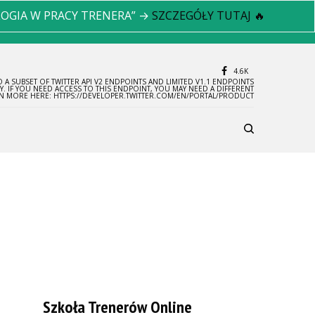
LOGIA W PRACY TRENERA” →
SZCZEGÓŁY TUTAJ 🔥
4.6K
 A SUBSET OF TWITTER API V2 ENDPOINTS AND LIMITED V1.1 ENDPOINTS
LY. IF YOU NEED ACCESS TO THIS ENDPOINT, YOU MAY NEED A DIFFERENT
RN MORE HERE: HTTPS://DEVELOPER.TWITTER.COM/EN/PORTAL/PRODUCT
Szkoła Trenerów Online