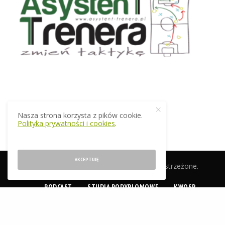
Nasza strona korzysta z pików cookie.
Polityka prywatności i cookies
.
AKCEPTUJĘ
© 2019 EkstraTrener.pl. Wszelkie prawa zastrzeżone.
PODCAST
STUDIA PODYPLOMOWE
KWOSP
CERTYFIKACJA
SKLEP
O NAS
KONTAKT