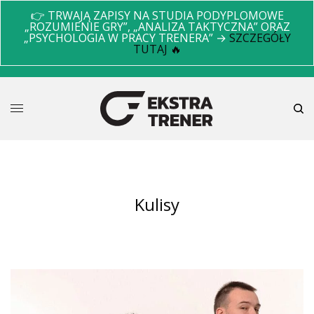
👉 TRWAJĄ ZAPISY NA STUDIA PODYPLOMOWE
„ROZUMIENIE GRY”, „ANALIZA TAKTYCZNA” ORAZ
„PSYCHOLOGIA W PRACY TRENERA” →
SZCZEGÓŁY
TUTAJ 🔥
kulisy