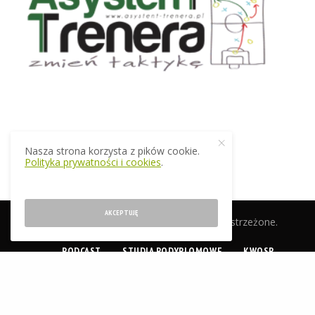
Nasza strona korzysta z pików cookie.
Polityka prywatności i cookies
.
AKCEPTUJĘ
© 2019 EkstraTrener.pl. Wszelkie prawa zastrzeżone.
PODCAST
STUDIA PODYPLOMOWE
KWOSP
CERTYFIKACJA
SKLEP
O NAS
KONTAKT