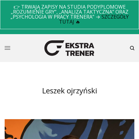
👉 TRWAJĄ ZAPISY NA STUDIA PODYPLOMOWE
„ROZUMIENIE GRY”, „ANALIZA TAKTYCZNA” ORAZ
„PSYCHOLOGIA W PRACY TRENERA” →
SZCZEGÓŁY
TUTAJ 🔥
leszek ojrzyński