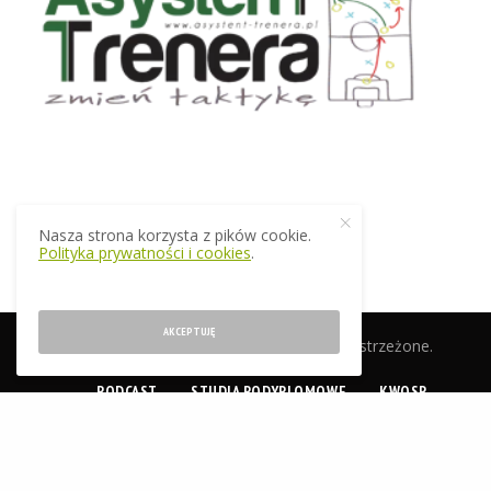
Nasza strona korzysta z pików cookie.
Polityka prywatności i cookies
.
AKCEPTUJĘ
© 2019 EkstraTrener.pl. Wszelkie prawa zastrzeżone.
PODCAST
STUDIA PODYPLOMOWE
KWOSP
CERTYFIKACJA
SKLEP
O NAS
KONTAKT