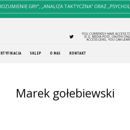
ROZUMIENIE GRY”, „ANALIZA TAKTYCZNA” ORAZ „PSYCHO
YOU CURRENTLY HAVE ACCESS TO
(E.G. MEDIA POST, OAUTH) ON
ACCESS LEVEL. YOU CAN LEA
ERTYFIKACJA
SKLEP
O NAS
KONTAKT
marek gołebiewski