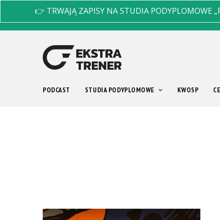
👉 TRWAJĄ ZAPISY NA STUDIA PODYPLOMOWE „
PODCAST
STUDIA PODYPLOMOWE
KWOSP
C