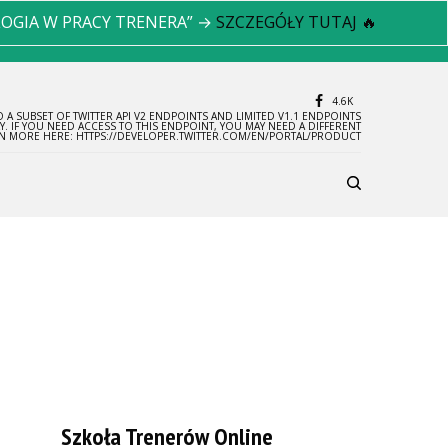
LOGIA W PRACY TRENERA” →
SZCZEGÓŁY TUTAJ 🔥
4.6K
 A SUBSET OF TWITTER API V2 ENDPOINTS AND LIMITED V1.1 ENDPOINTS
LY. IF YOU NEED ACCESS TO THIS ENDPOINT, YOU MAY NEED A DIFFERENT
RN MORE HERE: HTTPS://DEVELOPER.TWITTER.COM/EN/PORTAL/PRODUCT
Szkoła Trenerów Online