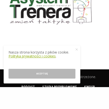
Nasza strona korzysta z pików cookie.
Polityka prywatności i cookies
.
AKCEPTUJĘ
© 2019 EkstraTrener.pl. Wszelkie prawa zastrzeżone.
PODCAST
STUDIA PODYPLOMOWE
KWOSP
CERTYFIKACJA
SKLEP
O NAS
KONTAKT