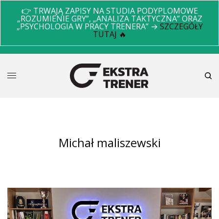
👉 TRWAJĄ ZAPISY NA STUDIA PODYPLOMOWE
„ROZUMIENIE GRY”, „ANALIZA TAKTYCZNA” ORAZ
„PSYCHOLOGIA W PRACY TRENERA” →
SZCZEGÓŁY
TUTAJ 🔥
michał maliszewski