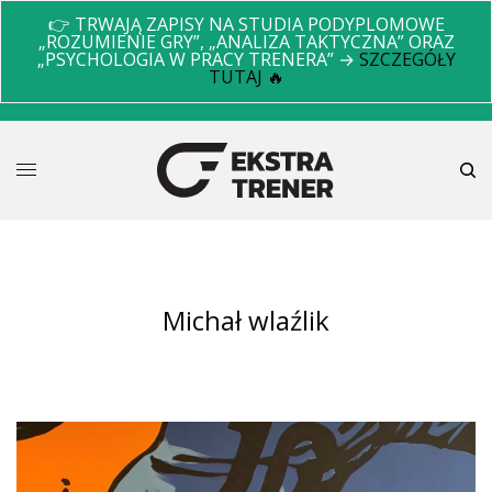
👉 TRWAJĄ ZAPISY NA STUDIA PODYPLOMOWE
„ROZUMIENIE GRY”, „ANALIZA TAKTYCZNA” ORAZ
„PSYCHOLOGIA W PRACY TRENERA” →
SZCZEGÓŁY
TUTAJ 🔥
michał wlaźlik