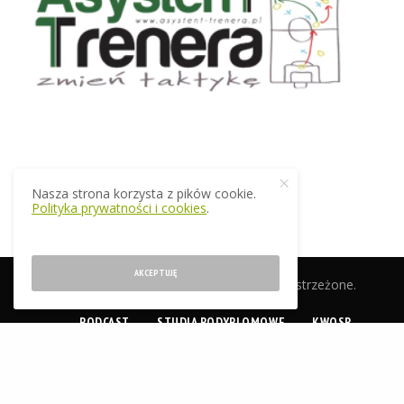
Nasza strona korzysta z pików cookie.
Polityka prywatności i cookies
.
AKCEPTUJĘ
© 2019 EkstraTrener.pl. Wszelkie prawa zastrzeżone.
PODCAST
STUDIA PODYPLOMOWE
KWOSP
CERTYFIKACJA
SKLEP
O NAS
KONTAKT