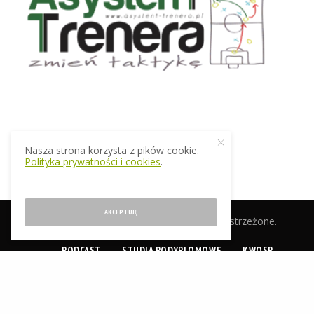
Nasza strona korzysta z pików cookie.
Polityka prywatności i cookies
.
AKCEPTUJĘ
© 2019 EkstraTrener.pl. Wszelkie prawa zastrzeżone.
PODCAST
STUDIA PODYPLOMOWE
KWOSP
CERTYFIKACJA
SKLEP
O NAS
KONTAKT