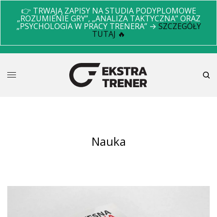
👉 TRWAJĄ ZAPISY NA STUDIA PODYPLOMOWE
„ROZUMIENIE GRY”, „ANALIZA TAKTYCZNA” ORAZ
„PSYCHOLOGIA W PRACY TRENERA” →
SZCZEGÓŁY
TUTAJ 🔥
nauka