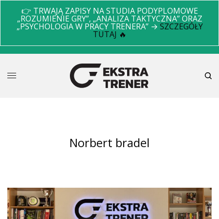
👉 TRWAJĄ ZAPISY NA STUDIA PODYPLOMOWE
„ROZUMIENIE GRY”, „ANALIZA TAKTYCZNA” ORAZ
„PSYCHOLOGIA W PRACY TRENERA” →
SZCZEGÓŁY
TUTAJ 🔥
norbert bradel