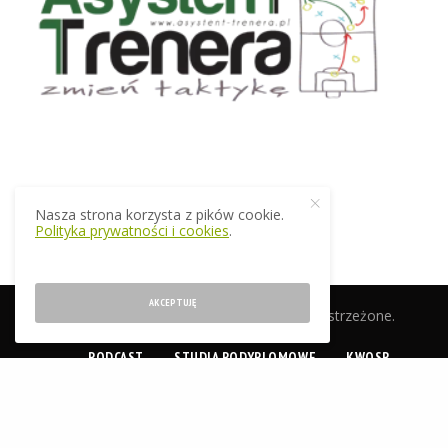
Nasza strona korzysta z pików cookie.
Polityka prywatności i cookies
.
AKCEPTUJĘ
© 2019 EkstraTrener.pl. Wszelkie prawa zastrzeżone.
PODCAST
STUDIA PODYPLOMOWE
KWOSP
CERTYFIKACJA
SKLEP
O NAS
KONTAKT