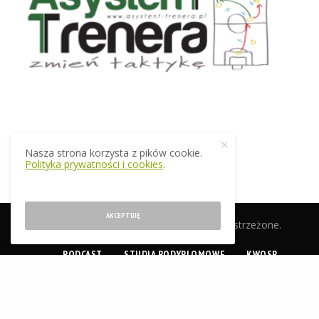
Nasza strona korzysta z pików cookie.
Polityka prywatności i cookies
.
AKCEPTUJĘ
© 2019 EkstraTrener.pl. Wszelkie prawa zastrzeżone.
PODCAST
STUDIA PODYPLOMOWE
KWOSP
CERTYFIKACJA
SKLEP
O NAS
KONTAKT