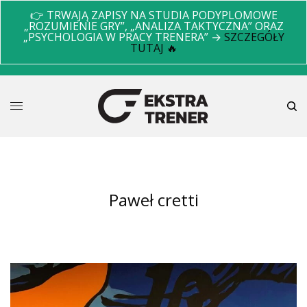
👉 TRWAJĄ ZAPISY NA STUDIA PODYPLOMOWE
„ROZUMIENIE GRY”, „ANALIZA TAKTYCZNA” ORAZ
„PSYCHOLOGIA W PRACY TRENERA” →
SZCZEGÓŁY
TUTAJ 🔥
paweł cretti