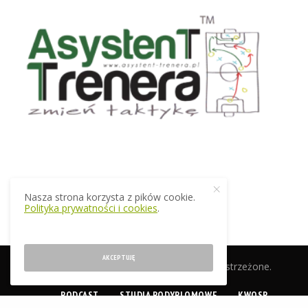
Nasza strona korzysta z pików cookie.
Polityka prywatności i cookies
.
AKCEPTUJĘ
© 2019 EkstraTrener.pl. Wszelkie prawa zastrzeżone.
PODCAST
STUDIA PODYPLOMOWE
KWOSP