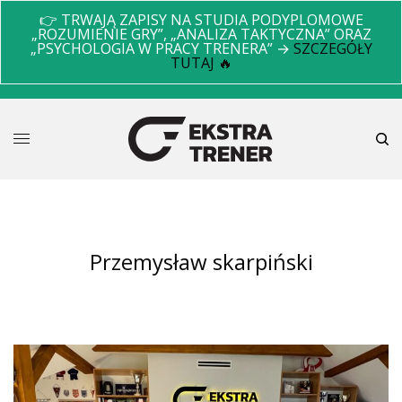
👉 TRWAJĄ ZAPISY NA STUDIA PODYPLOMOWE
„ROZUMIENIE GRY”, „ANALIZA TAKTYCZNA” ORAZ
„PSYCHOLOGIA W PRACY TRENERA” →
SZCZEGÓŁY
TUTAJ 🔥
przemysław skarpiński