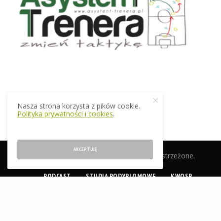
Nasza strona korzysta z pików cookie.
Polityka prywatności i cookies
.
AKCEPTUJĘ
© 2019 EkstraTrener.pl. Wszelkie prawa zastrzeżone.
PODCAST
STUDIA PODYPLOMOWE
KWOSP
CERTYFIKACJA
SKLEP
O NAS
KONTAKT