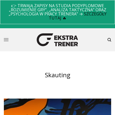
👉 TRWAJĄ ZAPISY NA STUDIA PODYPLOMOWE
„ROZUMIENIE GRY”, „ANALIZA TAKTYCZNA” ORAZ
„PSYCHOLOGIA W PRACY TRENERA” →
SZCZEGÓŁY
TUTAJ 🔥
skauting