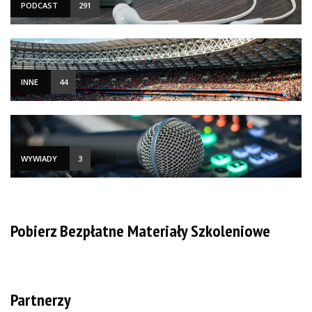
PODCAST
291
INNE
44
WYWIADY
3
Pobierz Bezpłatne Materiały Szkoleniowe
Partnerzy