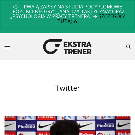
👉 TRWAJĄ ZAPISY NA STUDIA PODYPLOMOWE
„ROZUMIENIE GRY”, „ANALIZA TAKTYCZNA” ORAZ
„PSYCHOLOGIA W PRACY TRENERA” →
SZCZEGÓŁY
TUTAJ 🔥
twitter