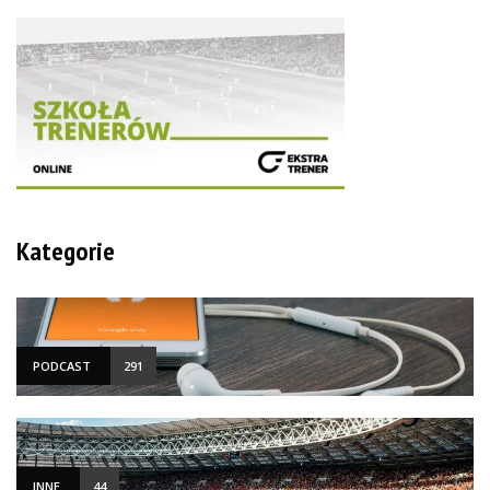
Kategorie
PODCAST
291
INNE
44