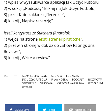
1) wpisz w wyszukiwarce aplikacji Jak Uczyć Futbolu,
2) w sekcji „Podcasty” kliknij na Jak Uczyć Futbolu,
3) przejdź do zakładki „Recenzje”,
4) kliknij „Napisz recenzję”.
Jeżeli korzystasz ze Stitchera (Android):
1) wejdź na stronę
ekstratrener.pl/stitcher
,
2) przewiń stronę w dół, aż do „Show Ratings ans
Reviews”,
3) kliknij „Write a review”.
TAGI
ADAM KUCHARCZYK
AUDYCJA
EDUKACJA
JAK UCZYĆ FUTBOLU
PIŁKA NOŻNA
PODCAST
ROZMOWA
SZKOLENIE
VARSOVIA
VARSOVIA WARSZAWA
WESZŁO FM
WYWIAD
UDOSTĘPNIJ
TWEET
UDOSTĘPNIJ