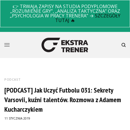
👉 TRWAJĄ ZAPISY NA STUDIA PODYPLOMOWE
„ROZUMIENIE GRY”, „ANALIZA TAKTYCZNA” ORAZ
„PSYCHOLOGIA W PRACY TRENERA” →
SZCZEGÓŁY
TUTAJ 🔥
PODCAST
[PODCAST] Jak Uczyć Futbolu 031: Sekrety
Varsovii, kuźni talentów. Rozmowa z Adamem
Kucharczykiem
11 STYCZNIA 2019