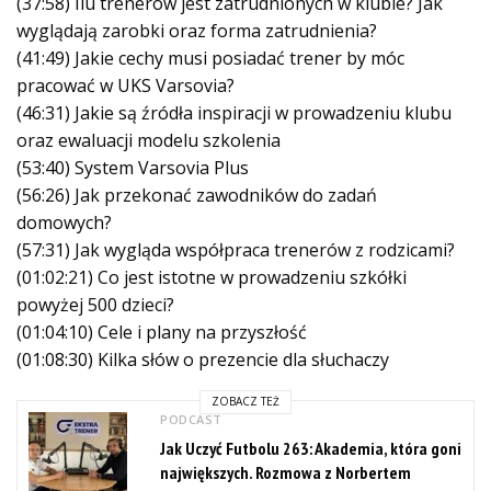
(37:58) Ilu trenerów jest zatrudnionych w klubie? Jak
wyglądają zarobki oraz forma zatrudnienia?
(41:49) Jakie cechy musi posiadać trener by móc
pracować w UKS Varsovia?
(46:31) Jakie są źródła inspiracji w prowadzeniu klubu
oraz ewaluacji modelu szkolenia
(53:40) System Varsovia Plus
(56:26) Jak przekonać zawodników do zadań
domowych?
(57:31) Jak wygląda współpraca trenerów z rodzicami?
(01:02:21) Co jest istotne w prowadzeniu szkółki
powyżej 500 dzieci?
(01:04:10) Cele i plany na przyszłość
(01:08:30) Kilka słów o prezencie dla słuchaczy
ZOBACZ TEŻ
PODCAST
Jak Uczyć Futbolu 263: Akademia, która goni
największych. Rozmowa z Norbertem