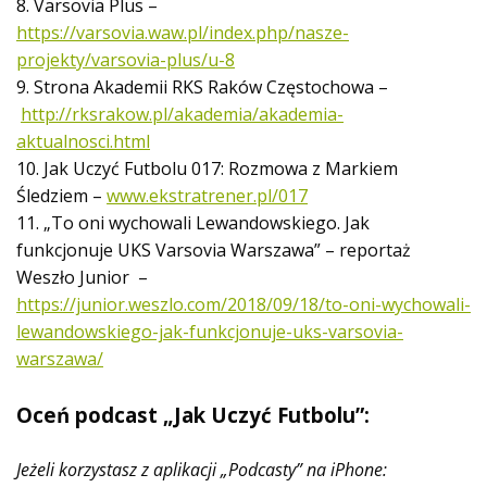
8. Varsovia Plus –
https://varsovia.waw.pl/index.php/nasze-
projekty/varsovia-plus/u-8
9. Strona Akademii RKS Raków Częstochowa –
http://rksrakow.pl/akademia/akademia-
aktualnosci.html
10. Jak Uczyć Futbolu 017: Rozmowa z Markiem
Śledziem –
www.ekstratrener.pl/017
11. „To oni wychowali Lewandowskiego. Jak
funkcjonuje UKS Varsovia Warszawa” – reportaż
Weszło Junior –
https://junior.weszlo.com/2018/09/18/to-oni-wychowali-
lewandowskiego-jak-funkcjonuje-uks-varsovia-
warszawa/
Oceń podcast „Jak Uczyć Futbolu”:
Jeżeli korzystasz z aplikacji „Podcasty” na iPhone: