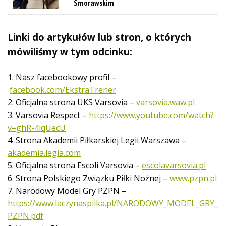
Smorawskim
Linki do artykułów lub stron, o których
mówiliśmy w tym odcinku:
1. Nasz facebookowy profil –
facebook.com/EkstraTrener
2. Oficjalna strona UKS Varsovia –
varsovia.waw.pl
3. Varsovia Respect –
https://www.youtube.com/watch?
v=ghR-4iqUecU
4. Strona Akademii Piłkarskiej Legii Warszawa –
akademia.legia.com
5. Oficjalna strona Escoli Varsovia –
escolavarsovia.pl
6. Strona Polskiego Związku Piłki Nożnej –
www.pzpn.pl
7. Narodowy Model Gry PZPN –
https://www.laczynaspilka.pl/NARODOWY_MODEL_GRY_
PZPN.pdf