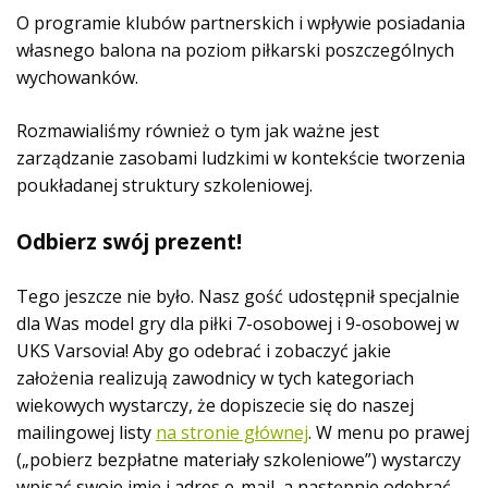
y
O programie klubów partnerskich i wpływie posiadania
c
własnego balona na poziom piłkarski poszczególnych
h
wychowanków.
Rozmawialiśmy również o tym jak ważne jest
zarządzanie zasobami ludzkimi w kontekście tworzenia
poukładanej struktury szkoleniowej.
Odbierz swój prezent!
Tego jeszcze nie było. Nasz gość udostępnił specjalnie
dla Was model gry dla piłki 7-osobowej i 9-osobowej w
UKS Varsovia! Aby go odebrać i zobaczyć jakie
założenia realizują zawodnicy w tych kategoriach
wiekowych wystarczy, że dopiszecie się do naszej
mailingowej listy
na stronie głównej
. W menu po prawej
(„pobierz bezpłatne materiały szkoleniowe”) wystarczy
wpisać swoje imię i adres e-mail, a następnie odebrać