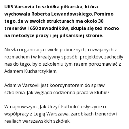
r
UKS Varsovia to szkółka piłkarska, która
z
wychowała Roberta Lewandowskiego. Pomimo
a
tego, że w swoich strukturach ma około 30
c
trenerów i 650 zawodników, skupia się też mocno
z
na metodyce pracy i jej piłkarskiej stronie
.
p
l
Niezła organizacja i wiele pobocznych, rozwijanych z
i
rozmachem i w kreatywny sposób, projektów, zachęciły
k
nas do tego, by o szkoleniu tym razem porozmawiać z
ó
Adamem Kucharczykiem.
w
d
Adam w Varsovii jest koordynatorem do spraw
ź
szkolenia. Jak wygląda codzienna praca w klubie?
w
i
W najnowszym „Jak Uczyć Futbolu” usłyszycie o
ę
k
współpracy z Legią Warszawa, zarobkach trenerów i
o
realiach warszawskich szkółek.
w