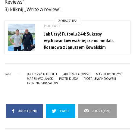
Reviews”,
3) kliknij „Write a review”.
ZOBACZ TEŻ
PODCAST
Jak Uczyć Futbolu 244: Sukcesy
wychowanków ważniejsze od medali.
Rozmowa z Januszem Kowalskim
TAGI
JAK UCZYĆ FUTBOLU
JAKUB ŚPIEGOWSKI
MAREK BONCZYK
MAREK WOLAŃSKI
PIOTR DUDA
PIOTR LEWANDOWSKI
TRENING SKRZATÓW
UDOSTĘPNIJ
TWEET
UDOSTĘPNIJ