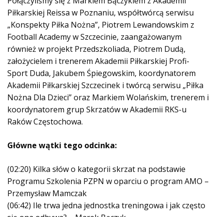
Połączyliśmy się z Markiem Bączykiem z Akademii
k
o
Piłkarskiej Reissa w Poznaniu, współtwórcą serwisu
w
„Konspekty Piłka Nożna”, Piotrem Lewandowskim z
y
Football Academy w Szczecinie, zaangażowanym
c
również w projekt Przedszkoliada, Piotrem Dudą,
h
założycielem i trenerem Akademii Piłkarskiej Profi-
Sport Duda, Jakubem Śpiegowskim, koordynatorem
Akademii Piłkarskiej Szczecinek i twórcą serwisu „Piłka
Nożna Dla Dzieci” oraz Markiem Wolańskim, trenerem i
koordynatorem grup Skrzatów w Akademii RKS-u
Raków Częstochowa.
Główne wątki tego odcinka:
(02:20) Kilka słów o kategorii skrzat na podstawie
Programu Szkolenia PZPN w oparciu o program AMO –
Przemysław Mamczak
(06:42) Ile trwa jedna jednostka treningowa i jak często