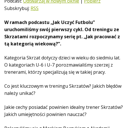
Podcast:
Odtwarzaj w nowym oknie
|
Pobierz
w
Subskrybuj:
RSS
a
r
W ramach podcastu „Jak Uczyć Futbolu”
z
uruchomiliśmy swój pierwszy cykl. Od treningu ze
a
Skrzatami rozpoczynamy serię pt. „Jak pracować z
c
tą kategorią wiekową?”.
z
p
Kategoria Skrzat dotyczy dzieci w wieku do siedmiu lat.
l
O kategoriach U-6 i U-7 porozmawialiśmy szerzej z
i
trenerami, którzy specjalizują się w takiej pracy.
k
ó
Co jest kluczowym w treningu Skrzatów? Jakich błędów
w
należy unikać?
d
ź
Jakie cechy posiadać powinien idealny trener Skrzatów?
w
Jakich umiejętności powinien nauczać?
i
ę