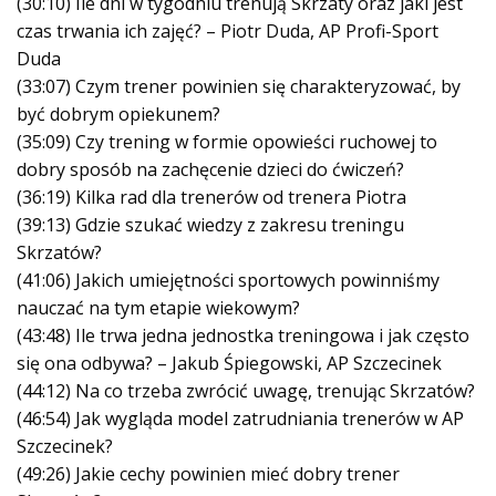
(30:10) Ile dni w tygodniu trenują Skrzaty oraz jaki jest
czas trwania ich zajęć? – Piotr Duda, AP Profi-Sport
Duda
(33:07) Czym trener powinien się charakteryzować, by
być dobrym opiekunem?
(35:09) Czy trening w formie opowieści ruchowej to
dobry sposób na zachęcenie dzieci do ćwiczeń?
(36:19) Kilka rad dla trenerów od trenera Piotra
(39:13) Gdzie szukać wiedzy z zakresu treningu
Skrzatów?
(41:06) Jakich umiejętności sportowych powinniśmy
nauczać na tym etapie wiekowym?
(43:48) Ile trwa jedna jednostka treningowa i jak często
się ona odbywa? – Jakub Śpiegowski, AP Szczecinek
(44:12) Na co trzeba zwrócić uwagę, trenując Skrzatów?
(46:54) Jak wygląda model zatrudniania trenerów w AP
Szczecinek?
(49:26) Jakie cechy powinien mieć dobry trener