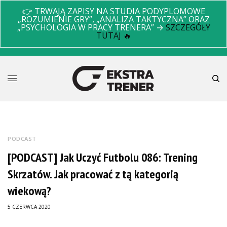
👉 TRWAJĄ ZAPISY NA STUDIA PODYPLOMOWE
„ROZUMIENIE GRY”, „ANALIZA TAKTYCZNA” ORAZ
„PSYCHOLOGIA W PRACY TRENERA” →
SZCZEGÓŁY
TUTAJ 🔥
PODCAST
[PODCAST] Jak Uczyć Futbolu 086: Trening
Skrzatów. Jak pracować z tą kategorią
wiekową?
5 CZERWCA 2020