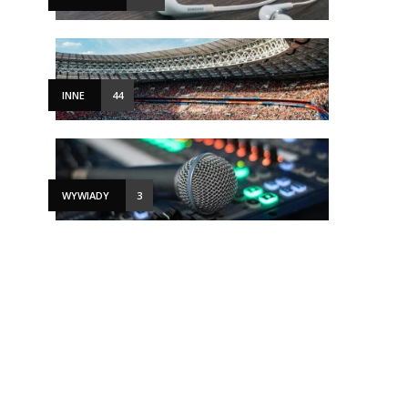
INNE
44
WYWIADY
3