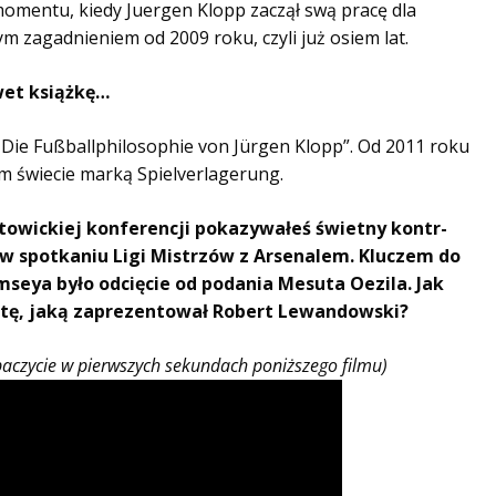
momentu, ki
edy Juergen Klopp zaczął swą pracę dla
m zagadnieniem od 2009 roku, czyli już osiem lat.
awet książkę…
ll: Die Fußballphilosophie von Jürgen Klopp”. Od 2011 roku
m świecie marką Spielverlagerung.
atowickiej konferencji pokazywałeś świetny kontr-
 w spotkaniu Ligi Mistrzów z Arsenalem. Kluczem do
seya było odcięcie od podania Mesuta Oezila. Jak
atę, jaką zaprezentował Robert Lewandowski?
aczycie w pierwszych sekundach poniższego filmu)