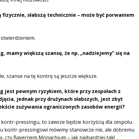
 fizycznie, słabszą technicznie – może być porwaniem
m stwierdzeniem.
ng, mamy większą szansę, że np. „nadziejemy” się na
le, szanse na tę kontrę są jeszcze większe.
ng jest pewnym ryzykiem, które przy zespołach z
jęcia, jednak przy drużynach słabszych, jest zbyt
kście zużywania ograniczonych zasobów energii?
 kontr-pressingu, to zawsze będzie korzyścią dla zespołu.
emu kontr-pressingowi mówimy stanowcze nie, ale dobremu
ą, czy Bayernem Monachium – jak najbardziej tak!