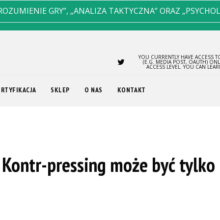
ROZUMIENIE GRY”, „ANALIZA TAKTYCZNA” ORAZ „PSYCHO
YOU CURRENTLY HAVE ACCESS TO
(E.G. MEDIA POST, OAUTH) ON
ACCESS LEVEL. YOU CAN LEA
ERTYFIKACJA
SKLEP
O NAS
KONTAKT
 Kontr-pressing może być tylko