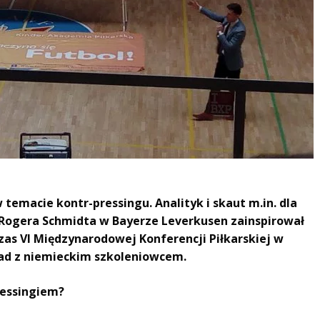
w temacie kontr-pressingu. Analityk i skaut m.in. dla
Rogera Schmidta w Bayerze Leverkusen zainspirował
zas VI Międzynarodowej Konferencji Piłkarskiej w
iad z niemieckim szkoleniowcem.
ressingiem?