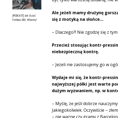
Ale jeżeli mamy drużynę gorszą
[PODCAST] Jak Uczyć
się z motyką na słońce…
Futbolu 001: Witamy!
– Dlaczego?! Nie zgodzę się z ty
Przecież stosując kontr-pressi
niebezpieczną kontrę.
– Jeżeli nie zastosujemy go w ogó
Wydaje mi się, że kontr-pressi
najwyższej półki jest warte pod
dużym wyzwaniem, np. w konte
– Myślę, że jeśli dobrze nauczymy
Jakiegokolwiek. Oczywiście – zł
– nie ważne czy gramy z Barcelon