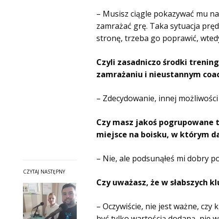
– Musisz ciągle pokazywać mu na
zamrażać grę. Taka sytuacja prędze
stronę, trzeba go poprawić, wtedy
Czyli zasadniczo środki trenin
zamrażaniu i nieustannym coa
– Zdecydowanie, innej możliwośc
Czy masz jakoś pogrupowane te
miejsce na boisku, w którym d
– Nie, ale podsunąłeś mi dobry p
CZYTAJ NASTĘPNY
Czy uważasz, że w słabszych k
– Oczywiście, nie jest ważne, czy
być tylko wartością dodaną, nie w