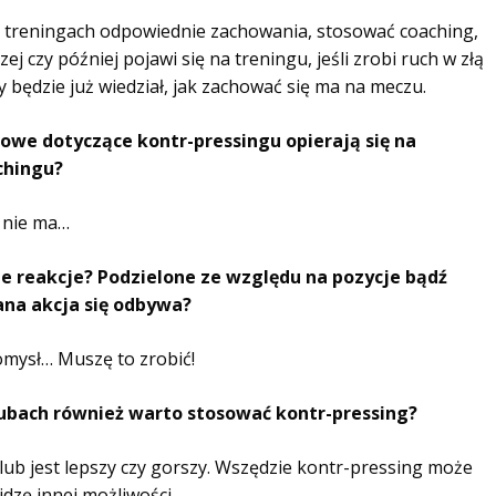
 treningach odpowiednie zachowania, stosować coaching,
j czy później pojawi się na treningu, jeśli zrobi ruch w złą
 będzie już wiedział, jak zachować się ma na meczu.
gowe dotyczące kontr-pressingu opierają się na
chingu?
i nie ma…
 reakcje? Podzielone ze względu na pozycje bądź
ana akcja się odbywa?
omysł… Muszę to zrobić!
lubach również warto stosować kontr-pressing?
 klub jest lepszy czy gorszy. Wszędzie kontr-pressing może
idzę innej możliwości.