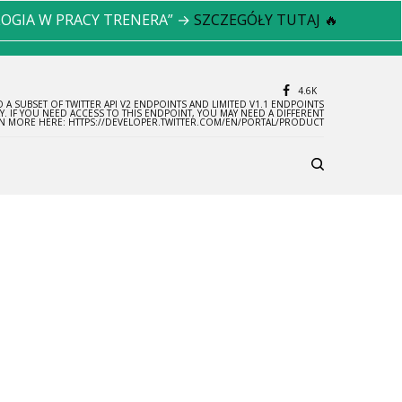
LOGIA W PRACY TRENERA” →
SZCZEGÓŁY TUTAJ 🔥
4.6K
 A SUBSET OF TWITTER API V2 ENDPOINTS AND LIMITED V1.1 ENDPOINTS
LY. IF YOU NEED ACCESS TO THIS ENDPOINT, YOU MAY NEED A DIFFERENT
RN MORE HERE: HTTPS://DEVELOPER.TWITTER.COM/EN/PORTAL/PRODUCT