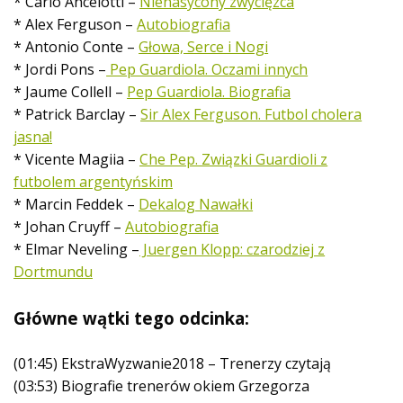
* Carlo Ancelotti –
Nienasycony zwycięzca
* Alex Ferguson –
Autobiografia
* Antonio Conte –
Głowa, Serce i Nogi
* Jordi Pons –
Pep Guardiola. Oczami innych
* Jaume Collell –
Pep Guardiola. Biografia
* Patrick Barclay –
Sir Alex Ferguson. Futbol cholera
jasna!
* Vicente Magiia –
Che Pep. Związki Guardioli z
futbolem argentyńskim
* Marcin Feddek –
Dekalog Nawałki
* Johan Cruyff –
Autobiografia
* Elmar Neveling –
Juergen Klopp: czarodziej z
Dortmundu
Główne wątki tego odcinka:
(01:45) EkstraWyzwanie2018 – Trenerzy czytają
(03:53) Biografie trenerów okiem Grzegorza