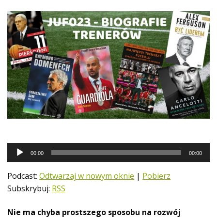
O
00:00
00:00
d
t
Podcast:
Odtwarzaj w nowym oknie
|
Pobierz
w
Subskrybuj:
RSS
a
r
Nie ma chyba prostszego sposobu na rozwój