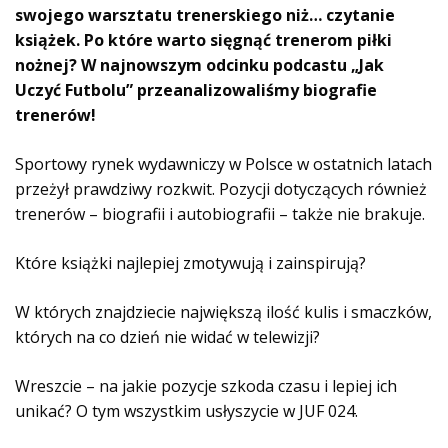
z
swojego warsztatu trenerskiego niż… czytanie
a
książek. Po które warto sięgnąć trenerom piłki
c
nożnej? W najnowszym odcinku podcastu „Jak
z
Uczyć Futbolu” przeanalizowaliśmy biografie
p
trenerów!
l
i
Sportowy rynek wydawniczy w Polsce w ostatnich latach
k
przeżył prawdziwy rozkwit. Pozycji dotyczących również
ó
trenerów – biografii i autobiografii – także nie brakuje.
w
d
Które książki najlepiej zmotywują i zainspirują?
ź
w
W których znajdziecie największą ilość kulis i smaczków,
i
których na co dzień nie widać w telewizji?
ę
k
o
Wreszcie – na jakie pozycje szkoda czasu i lepiej ich
w
unikać? O tym wszystkim usłyszycie w JUF 024.
y