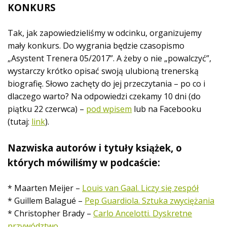
c
KONKURS
h
Tak, jak zapowiedzieliśmy w odcinku, organizujemy
mały konkurs. Do wygrania będzie czasopismo
„Asystent Trenera 05/2017”. A żeby o nie „powalczyć”,
wystarczy krótko opisać swoją ulubioną trenerską
biografię. Słowo zachęty do jej przeczytania – po co i
dlaczego warto? Na odpowiedzi czekamy 10 dni (do
piątku 22 czerwca) –
pod wpisem
lub na Facebooku
(tutaj:
link
).
Nazwiska autorów i tytuły książek, o
których mówiliśmy w podcaście:
* Maarten Meijer –
Louis van Gaal. Liczy się zespół
* Guillem Balagué –
Pep Guardiola. Sztuka zwyciężania
* Christopher Brady –
Carlo Ancelotti. Dyskretne
przywództwo