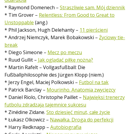
* Raymond Domenech –
Straszliwie sam. Mój dziennik
* Tim Grover –
Relentless: From Good to Great to
Unstoppable
(ang.)
* Phil Jackson, Hugh Delehanty –
11 pierścieni
* Andrzej Niemczyk, Marek Bobakowski –
Życiowy tie-
break
* Diego Simeone –
Mecz po meczu
* Ruud Gullit –
Jak oglądać piłkę nożną?
* Martin Rafelt – Vollgasfußball: Die
Fußballphilosophie des Jürgen Klopp (niem.)
* Jerzy Engel, Maciej Polkowski –
Futbol na tak
* Patrick Barclay –
Mourinho. Anatomia zwycięzcy
* Daniel Riolo, Christophe Paillet –
Najwięksi trenerzy
futbolu zdradzają tajemnice sukcesu
* Zinédine Zidane.
Sto dziesięć minut, całe życie
* Łukasz Olkowicz –
Nawałka. Droga do perfekcji
* Harry Redknapp –
Autobiografia