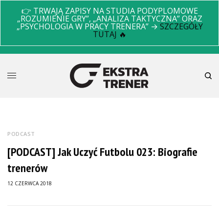
👉 TRWAJĄ ZAPISY NA STUDIA PODYPLOMOWE
„ROZUMIENIE GRY”, „ANALIZA TAKTYCZNA” ORAZ
„PSYCHOLOGIA W PRACY TRENERA” →
SZCZEGÓŁY
TUTAJ 🔥
PODCAST
[PODCAST] Jak Uczyć Futbolu 023: Biografie
trenerów
12 CZERWCA 2018