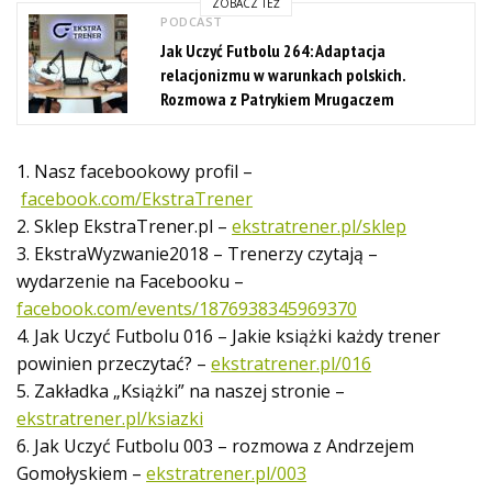
ZOBACZ TEŻ
PODCAST
Jak Uczyć Futbolu 264: Adaptacja
relacjonizmu w warunkach polskich.
Rozmowa z Patrykiem Mrugaczem
1. Nasz facebookowy profil –
facebook.com/EkstraTrener
2. Sklep EkstraTrener.pl –
ekstratrener.pl/sklep
3. EkstraWyzwanie2018 – Trenerzy czytają –
wydarzenie na Facebooku –
facebook.com/events/1876938345969370
4. Jak Uczyć Futbolu 016 – Jakie książki każdy trener
powinien przeczytać? –
ekstratrener.pl/016
5. Zakładka „Książki” na naszej stronie –
ekstratrener.pl/ksiazki
6. Jak Uczyć Futbolu 003 – rozmowa z Andrzejem
Gomołyskiem –
ekstratrener.pl/003