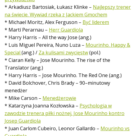
* Arkadiusz Bartosiak, Łukasz Klinke –
Najlepszy trener
na świecie. Wywiad rzeka z Jackiem Gmochem
* Michael Moritz, Alex Ferguson –
Być liderem
* Martí Perarnau –
Herr Guardiola
* Harry Harris – All the way Jose (ang.)
* Luis Miguel Pereira, Nuno Luza –
Mourinho. Happy &
Special
(ang.) /
Za kulisami zwycięstw
(pol.)
* Ciaran Kelly – Jose Mourinho. The rise of the
Translator (ang.)
* Harry Harris – Jose Mourinho. The Red One (ang.)
* David Bolchover, Chris Brady – 90–minutowy
menedżer
* Mike Carson –
Menedżerowie
* Katarzyna Joanna Kozłowska –
Psychologia w
zawodzie trenera piłki nożnej. Jose Mourinho kontro
Josep Guardiola
* Juan Carlom Cubeiro, Leonor Gallardo –
Mourinho vs
Guardiola