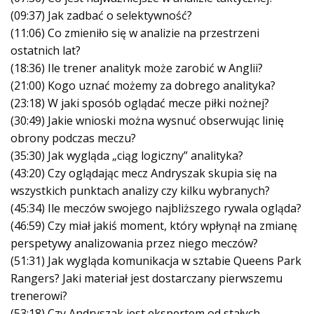
(09:37) Jak zadbać o selektywność?
(11:06) Co zmieniło się w analizie na przestrzeni
ostatnich lat?
(18:36) Ile trener analityk może zarobić w Anglii?
(21:00) Kogo uznać możemy za dobrego analityka?
(23:18) W jaki sposób oglądać mecze piłki nożnej?
(30:49) Jakie wnioski można wysnuć obserwując linię
obrony podczas meczu?
(35:30) Jak wygląda „ciąg logiczny” analityka?
(43:20) Czy oglądając mecz Andryszak skupia się na
wszystkich punktach analizy czy kilku wybranych?
(45:34) Ile meczów swojego najbliższego rywala ogląda?
(46:59) Czy miał jakiś moment, który wpłynął na zmianę
perspetywy analizowania przez niego meczów?
(51:31) Jak wygląda komunikacja w sztabie Queens Park
Rangers? Jaki materiał jest dostarczany pierwszemu
trenerowi?
(53:18) Czy Andryszak jest ekspertem od stałych