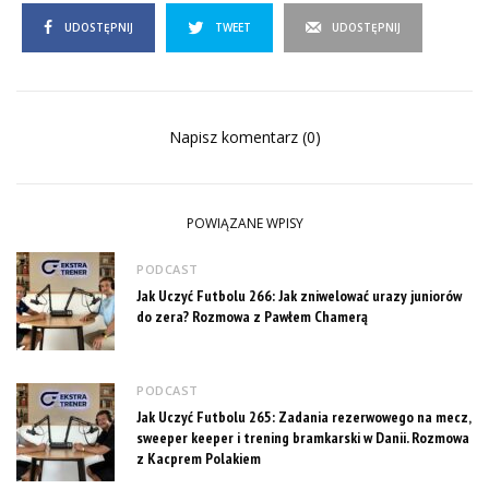
UDOSTĘPNIJ
TWEET
UDOSTĘPNIJ
Napisz komentarz (0)
POWIĄZANE WPISY
PODCAST
Jak Uczyć Futbolu 266: Jak zniwelować urazy juniorów
do zera? Rozmowa z Pawłem Chamerą
PODCAST
Jak Uczyć Futbolu 265: Zadania rezerwowego na mecz,
sweeper keeper i trening bramkarski w Danii. Rozmowa
z Kacprem Polakiem