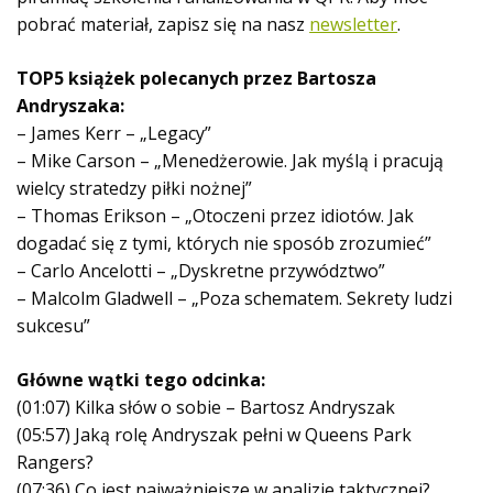
pobrać materiał, zapisz się na nasz
newsletter
.
TOP5 książek polecanych przez Bartosza
Andryszaka:
– James Kerr – „Legacy”
– Mike Carson – „Menedżerowie. Jak myślą i pracują
wielcy stratedzy piłki nożnej”
– Thomas Erikson – „Otoczeni przez idiotów. Jak
dogadać się z tymi, których nie sposób zrozumieć”
– Carlo Ancelotti – „Dyskretne przywództwo”
– Malcolm Gladwell – „Poza schematem. Sekrety ludzi
sukcesu”
Główne wątki tego odcinka:
(01:07) Kilka słów o sobie – Bartosz Andryszak
(05:57) Jaką rolę Andryszak pełni w Queens Park
Rangers?
(07:36) Co jest najważniejsze w analizie taktycznej?