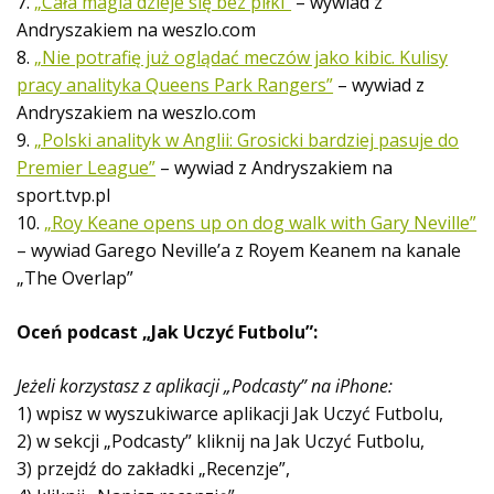
7.
„Cała magia dzieje się bez piłki”
– wywiad z
Andryszakiem na weszlo.com
8.
„Nie potrafię już oglądać meczów jako kibic. Kulisy
pracy analityka Queens Park Rangers”
– wywiad z
Andryszakiem na weszlo.com
9.
„Polski analityk w Anglii: Grosicki bardziej pasuje do
Premier League”
– wywiad z Andryszakiem na
sport.tvp.pl
10.
„Roy Keane opens up on dog walk with Gary Neville”
– wywiad Garego Neville’a z Royem Keanem na kanale
„The Overlap”
Oceń podcast „Jak Uczyć Futbolu”:
Jeżeli korzystasz z aplikacji „Podcasty” na iPhone:
1) wpisz w wyszukiwarce aplikacji Jak Uczyć Futbolu,
2) w sekcji „Podcasty” kliknij na Jak Uczyć Futbolu,
3) przejdź do zakładki „Recenzje”,