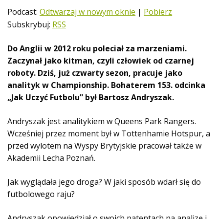
t
Podcast:
Odtwarzaj w nowym oknie
|
Pobierz
w
Subskrybuj:
RSS
a
r
Do Anglii w 2012 roku poleciał za marzeniami.
z
Zaczynał jako kitman, czyli człowiek od czarnej
a
roboty. Dziś, już czwarty sezon, pracuje jako
c
analityk w Championship. Bohaterem 153. odcinka
z
„Jak Uczyć Futbolu” był Bartosz Andryszak.
p
l
Andryszak jest analitykiem w Queens Park Rangers.
i
Wcześniej przez moment był w Tottenhamie Hotspur, a
k
przed wylotem na Wyspy Brytyjskie pracował także w
ó
Akademii Lecha Poznań.
w
d
Jak wyglądała jego droga? W jaki sposób wdarł się do
ź
futbolowego raju?
w
i
Andryszak opowiedział o swoich patentach na analizę i
ę