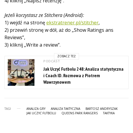
4) kliknij „Napisz recenzję”.
Jeżeli korzystasz ze Stitchera (Android):
1) wejdź na stronę
ekstratrener.pl/stitcher
,
2) przewiń stronę w dół, aż do „Show Ratings ans
Reviews”,
3) kliknij „Write a review”.
ZOBACZ TEŻ
PODCAST
Jak Uczyć Futbolu 248: Analiza statystyczna
i Coach ID. Rozmowa z Piotrem
Wawrzynowem
TAGI
ANALIZA GRY
ANALIZA TAKTYCZNA
BARTOSZ ANDRYSZAK
JAK UCZYĆ FUTBOLU
QUEENS PARK RANGERS
TAKTYKA