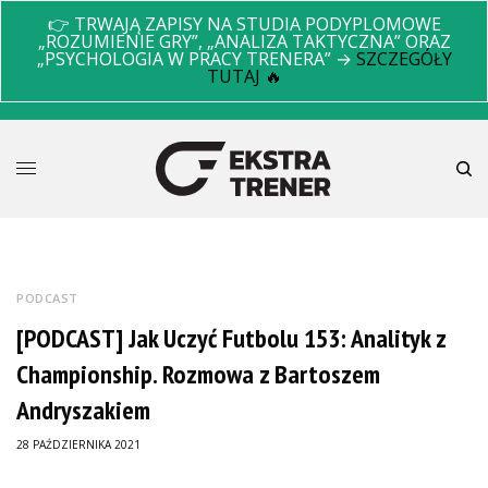
👉 TRWAJĄ ZAPISY NA STUDIA PODYPLOMOWE
„ROZUMIENIE GRY”, „ANALIZA TAKTYCZNA” ORAZ
„PSYCHOLOGIA W PRACY TRENERA” →
SZCZEGÓŁY
TUTAJ 🔥
PODCAST
[PODCAST] Jak Uczyć Futbolu 153: Analityk z
Championship. Rozmowa z Bartoszem
Andryszakiem
28 PAŹDZIERNIKA 2021