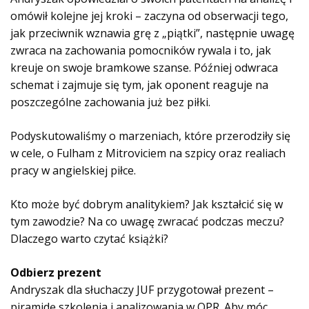
k
omówił kolejne jej kroki – zaczyna od obserwacji tego,
o
jak przeciwnik wznawia grę z „piątki”, następnie uwagę
w
zwraca na zachowania pomocników rywala i to, jak
y
kreuje on swoje bramkowe szanse. Później odwraca
c
schemat i zajmuje się tym, jak oponent reaguje na
h
poszczególne zachowania już bez piłki.
Podyskutowaliśmy o marzeniach, które przerodziły się
w cele, o Fulham z Mitroviciem na szpicy oraz realiach
pracy w angielskiej piłce.
Kto może być dobrym analitykiem? Jak kształcić się w
tym zawodzie? Na co uwagę zwracać podczas meczu?
Dlaczego warto czytać książki?
Odbierz prezent
Andryszak dla słuchaczy JUF przygotował prezent –
piramidę szkolenia i analizowania w QPR. Aby móc