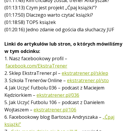
(01:11:45) Kim chciałby zostać trener Andryszak?
(01:13:13) Czym jest projekt „Ćpaj książki”?
(01:17:50) Dlaczego warto czytać książki?
(01:18:58) TOP5 książek
(01:20:16) Jedno zdanie od gościa dla słuchaczy JUF
Linki do artykułów lub stron, o których mówiliśmy
w tym odcinku:
1. Nasz facebookowy profil –
facebook.com/EkstraTrener
2. Sklep EkstraTrener.pl –
ekstratrener.pl/sklep
3. Szkoła Trenerów Online –
ekstratrener.pl/sto
4. Jak Uczyć Futbolu 036 – podcast z Maciejem
Kędziorkiem –
ekstratrener.pl/036
5. Jak Uczyć Futbolu 106 – podcast z Danielem
Wojtaszem –
ekstratrener.pl/106
6. Facebookowy blog Bartosza Andryszaka –
„Ćpaj
książki”