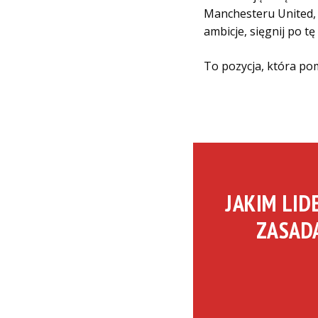
Manchesteru United, c
ambicje, sięgnij po tę
To pozycja, która po
JAKIM LID
ZASADA