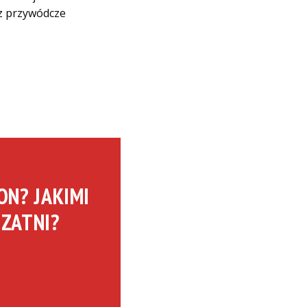
sz przywódcze
ON? JAKIMI
SZATNI?