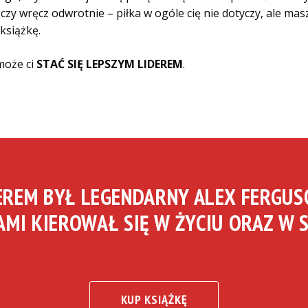
zy wręcz odwrotnie – piłka w ogóle cię nie dotyczy, ale ma
 książkę.
może ci
STAĆ SIĘ LEPSZYM LIDEREM
.
EREM BYŁ LEGENDARNY ALEX FERGUS
MI KIEROWAŁ SIĘ W ŻYCIU ORAZ W 
KUP KSIĄŻKĘ