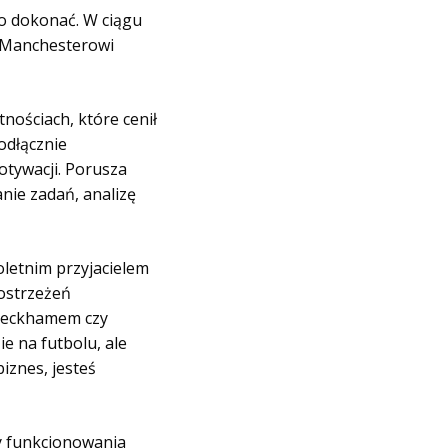
go dokonać. W ciągu
ł Manchesterowi
nościach, które cenił
eodłącznie
motywacji. Porusza
nie zadań, analizę
letnim przyjacielem
postrzeżeń
 Beckhamem czy
e na futbolu, ale
iznes, jesteś
ty funkcjonowania