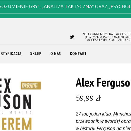
ROZUMIENIE GRY”, „ANALIZA TAKTYCZNA” ORAZ „PSYCHO
YOU CURRENTLY HAVE ACCESS TO
(E.G. MEDIA POST, OAUTH) ON
ACCESS LEVEL. YOU CAN LEA
ERTYFIKACJA
SKLEP
O NAS
KONTAKT
Alex Ferguso
59,99
zł
27 lat, jeden klub. Manche
przewodnik w twardej opra
w historii! Ferguson na ni