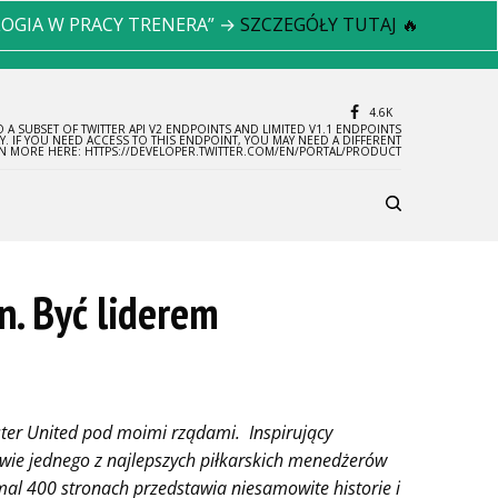
LOGIA W PRACY TRENERA” →
SZCZEGÓŁY TUTAJ 🔥
4.6K
 A SUBSET OF TWITTER API V2 ENDPOINTS AND LIMITED V1.1 ENDPOINTS
LY. IF YOU NEED ACCESS TO THIS ENDPOINT, YOU MAY NEED A DIFFERENT
RN MORE HERE: HTTPS://DEVELOPER.TWITTER.COM/EN/PORTAL/PRODUCT
n. Być liderem
ster United pod moimi rządami. Inspirujący
wie jednego z najlepszych piłkarskich menedżerów
emal 400 stronach przedstawia niesamowite historie i