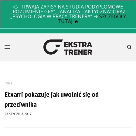
👉 TRWAJĄ ZAPISY NA STUDIA PODYPLOMOWE
„ROZUMIENIE GRY”, „ANALIZA TAKTYCZNA” ORAZ
„PSYCHOLOGIA W PRACY TRENERA” →
SZCZEGÓŁY
TUTAJ 🔥
INNE
Etxarri pokazuje jak uwolnić się od
przeciwnika
23 STYCZNIA 2017