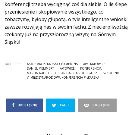
konferencji trzeba wyciągnąć coś dla siebie. O ile ślepe
przeniesienie i skopiowanie wszystkiego, co
zobaczymy, byłoby głupotą, o tyle inteligentne wnioski
zawsze rozwijają nas w swoim fachu. Z niecierpliwością
czekamy już na przyszłoroczną wizytę na Górnym
Śląsku!
TAGI
AKADEMIA PIŁKARSKA CHAMPIONS
AWF KATOWICE
DANIEL MEMMERT
KATOWICE
KONFERENCJA
MARTIN RAFELT
OSCAR GARCIA RODRIGUEZ
SZKOLENIE
VI MIĘDZYNARODOWA KONFERENCJA PIŁKARSKA
UDOSTĘPNIJ
TWEET
UDOSTĘPNIJ