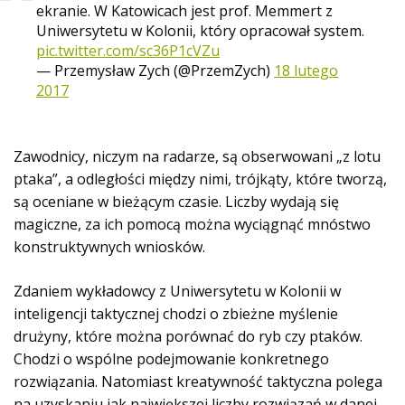
ekranie. W Katowicach jest prof. Memmert z
Uniwersytetu w Kolonii, który opracował system.
pic.twitter.com/sc36P1cVZu
— Przemysław Zych (@PrzemZych)
18 lutego
2017
Zawodnicy, niczym na radarze, są obserwowani „z lotu
ptaka”, a odległości między nimi, trójkąty, które tworzą,
są oceniane w bieżącym czasie. Liczby wydają się
magiczne, za ich pomocą można wyciągnąć mnóstwo
konstruktywnych wniosków.
Zdaniem wykładowcy z Uniwersytetu w Kolonii w
inteligencji taktycznej chodzi o zbieżne myślenie
drużyny, które można porównać do ryb czy ptaków.
Chodzi o wspólne podejmowanie konkretnego
rozwiązania. Natomiast kreatywność taktyczna polega
na uzyskaniu jak największej liczby rozwiązań w danej