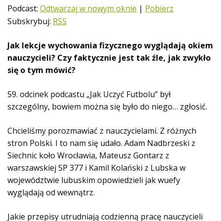
t
Podcast:
Odtwarzaj w nowym oknie
|
Pobierz
w
Subskrybuj:
RSS
a
r
Jak lekcje wychowania fizycznego wyglądają okiem
z
nauczycieli? Czy faktycznie jest tak źle, jak zwykło
a
się o tym mówić?
c
z
59. odcinek podcastu „Jak Uczyć Futbolu” był
p
szczególny, bowiem można się było do niego… zgłosić.
l
i
Chcieliśmy porozmawiać z nauczycielami. Z różnych
k
stron Polski. I to nam się udało. Adam Nadbrzeski z
ó
Siechnic koło Wrocławia, Mateusz Gontarz z
w
warszawskiej SP 377 i Kamil Kolański z Lubska w
d
województwie lubuskim opowiedzieli jak wuefy
ź
wyglądają od wewnątrz.
w
i
Jakie przepisy utrudniają codzienną pracę nauczycieli
ę