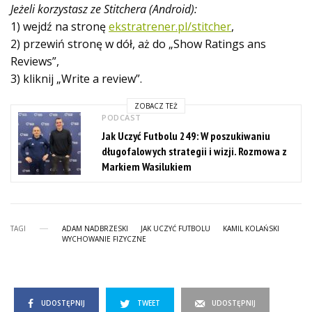
Jeżeli korzystasz ze Stitchera (Android):
1) wejdź na stronę
ekstratrener.pl/stitcher
,
2) przewiń stronę w dół, aż do „Show Ratings ans
Reviews”,
3) kliknij „Write a review”.
ZOBACZ TEŻ
PODCAST
Jak Uczyć Futbolu 249: W poszukiwaniu
długofalowych strategii i wizji. Rozmowa z
Markiem Wasilukiem
TAGI
ADAM NADBRZESKI
JAK UCZYĆ FUTBOLU
KAMIL KOLAŃSKI
WYCHOWANIE FIZYCZNE
UDOSTĘPNIJ
TWEET
UDOSTĘPNIJ