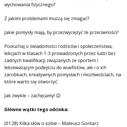
k
wychowania fizycznego?
o
w
Z jakimi problemami muszą się zmagać?
y
c
Jakie pomysły mają, by przezwyciężyć te przeciwności?
h
Posłuchaj o świadomości rodziców i społeczeństwa,
lekcjach w klasach 1-3 prowadzonych przez ludzi bez
żadnych kwalifikacji związanych ze sportem i
lekceważącym podejściu do wuefistów, ale i o ich
zarobkach, kreatywnych pomysłach i możliwościach, na
które warto się otworzyć.
Jak zwykle – zachęcamy! 😉
Główne wątki tego odcinka:
(01:28) Kilka słów o sobie – Mateusz Gontarz