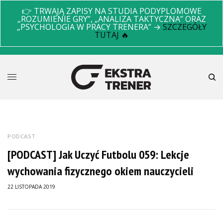
👉 TRWAJĄ ZAPISY NA STUDIA PODYPLOMOWE
„ROZUMIENIE GRY”, „ANALIZA TAKTYCZNA” ORAZ
„PSYCHOLOGIA W PRACY TRENERA” →
SZCZEGÓŁY
TUTAJ 🔥
PODCAST
[PODCAST] Jak Uczyć Futbolu 059: Lekcje
wychowania fizycznego okiem nauczycieli
22 LISTOPADA 2019