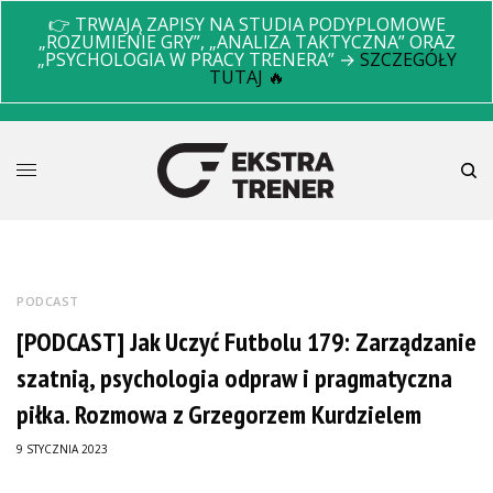
👉 TRWAJĄ ZAPISY NA STUDIA PODYPLOMOWE
„ROZUMIENIE GRY”, „ANALIZA TAKTYCZNA” ORAZ
„PSYCHOLOGIA W PRACY TRENERA” →
SZCZEGÓŁY
TUTAJ 🔥
PODCAST
[PODCAST] Jak Uczyć Futbolu 179: Zarządzanie
szatnią, psychologia odpraw i pragmatyczna
piłka. Rozmowa z Grzegorzem Kurdzielem
9 STYCZNIA 2023