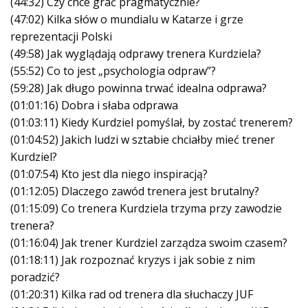
(44:32) Czy chce grać pragmatycznie?
(47:02) Kilka słów o mundialu w Katarze i grze
reprezentacji Polski
(49:58) Jak wyglądają odprawy trenera Kurdziela?
(55:52) Co to jest „psychologia odpraw”?
(59:28) Jak długo powinna trwać idealna odprawa?
(01:01:16) Dobra i słaba odprawa
(01:03:11) Kiedy Kurdziel pomyślał, by zostać trenerem?
(01:04:52) Jakich ludzi w sztabie chciałby mieć trener
Kurdziel?
(01:07:54) Kto jest dla niego inspiracją?
(01:12:05) Dlaczego zawód trenera jest brutalny?
(01:15:09) Co trenera Kurdziela trzyma przy zawodzie
trenera?
(01:16:04) Jak trener Kurdziel zarządza swoim czasem?
(01:18:11) Jak rozpoznać kryzys i jak sobie z nim
poradzić?
(01:20:31) Kilka rad od trenera dla słuchaczy JUF