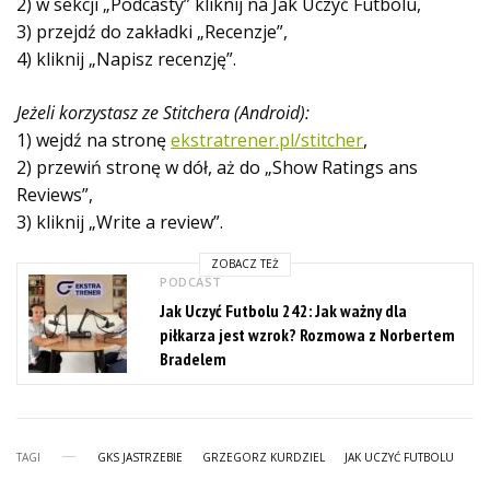
2) w sekcji „Podcasty” kliknij na Jak Uczyć Futbolu,
3) przejdź do zakładki „Recenzje”,
4) kliknij „Napisz recenzję”.
Jeżeli korzystasz ze Stitchera (Android):
1) wejdź na stronę
ekstratrener.pl/stitcher
,
2) przewiń stronę w dół, aż do „Show Ratings ans
Reviews”,
3) kliknij „Write a review”.
ZOBACZ TEŻ
PODCAST
Jak Uczyć Futbolu 242: Jak ważny dla
piłkarza jest wzrok? Rozmowa z Norbertem
Bradelem
TAGI
GKS JASTRZEBIE
GRZEGORZ KURDZIEL
JAK UCZYĆ FUTBOLU