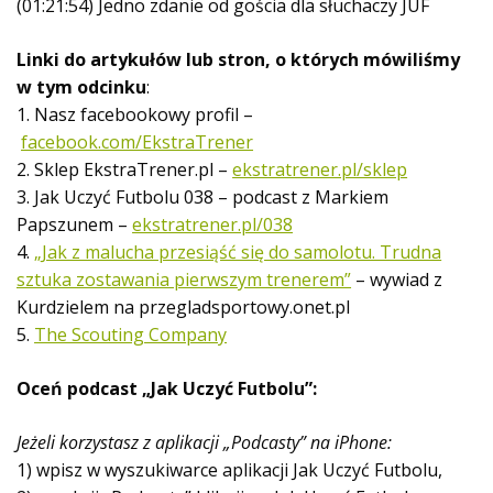
(01:21:54) Jedno zdanie od gościa dla słuchaczy JUF
Linki do artykułów lub stron, o których mówiliśmy
w tym odcinku
:
1. Nasz facebookowy profil –
facebook.com/EkstraTrener
2. Sklep EkstraTrener.pl –
ekstratrener.pl/sklep
3. Jak Uczyć Futbolu 038 – podcast z Markiem
Papszunem –
ekstratrener.pl/038
4.
„Jak z malucha przesiąść się do samolotu. Trudna
sztuka zostawania pierwszym trenerem”
– wywiad z
Kurdzielem na przegladsportowy.onet.pl
5.
The Scouting Company
Oceń podcast „Jak Uczyć Futbolu”:
Jeżeli korzystasz z aplikacji „Podcasty” na iPhone:
1) wpisz w wyszukiwarce aplikacji Jak Uczyć Futbolu,