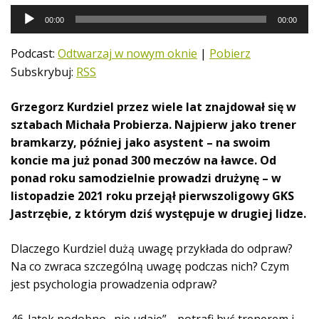
O
00:00
00:00
d
t
Podcast:
Odtwarzaj w nowym oknie
|
Pobierz
w
Subskrybuj:
RSS
a
r
Grzegorz Kurdziel przez wiele lat znajdował się w
z
sztabach Michała Probierza. Najpierw jako trener
a
bramkarzy, później jako asystent – na swoim
c
koncie ma już ponad 300 meczów na ławce. Od
z
ponad roku samodzielnie prowadzi drużynę – w
p
listopadzie 2021 roku przejął pierwszoligowy GKS
l
Jastrzębie, z którym dziś występuje w drugiej lidze.
i
k
Dlaczego Kurdziel dużą uwagę przykłada do odpraw?
ó
Na co zwraca szczególną uwagę podczas nich? Czym
w
jest psychologia prowadzenia odpraw?
d
ź
46-latek podobno „nie udaje”, „potrafi być trenerem i