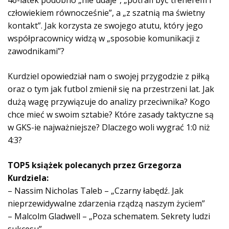
w
człowiekiem równocześnie”, a „z szatnią ma świetny
i
ę
kontakt”. Jak korzysta ze swojego atutu, który jego
k
współpracownicy widzą w „sposobie komunikacji z
o
zawodnikami”?
w
y
Kurdziel opowiedział nam o swojej przygodzie z piłką
c
oraz o tym jak futbol zmienił się na przestrzeni lat. Jak
h
dużą wagę przywiązuje do analizy przeciwnika? Kogo
chce mieć w swoim sztabie? Które zasady taktyczne są
w GKS-ie najważniejsze? Dlaczego woli wygrać 1:0 niż
4:3?
TOP5 książek polecanych przez Grzegorza
Kurdziela:
– Nassim Nicholas Taleb – „Czarny łabędź. Jak
nieprzewidywalne zdarzenia rządzą naszym życiem”
– Malcolm Gladwell – „Poza schematem. Sekrety ludzi
sukcesu”