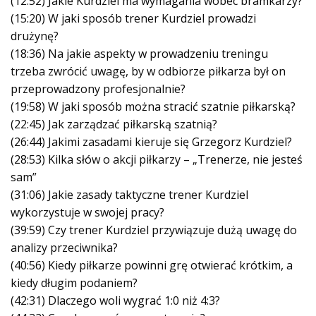
(12:52) Jakie Kurdziel ma wymagania wobec bramkarzy?
(15:20) W jaki sposób trener Kurdziel prowadzi
drużynę?
(18:36) Na jakie aspekty w prowadzeniu treningu
trzeba zwrócić uwagę, by w odbiorze piłkarza był on
przeprowadzony profesjonalnie?
(19:58) W jaki sposób można stracić szatnie piłkarską?
(22:45) Jak zarządzać piłkarską szatnią?
(26:44) Jakimi zasadami kieruje się Grzegorz Kurdziel?
(28:53) Kilka słów o akcji piłkarzy – „Trenerze, nie jesteś
sam”
(31:06) Jakie zasady taktyczne trener Kurdziel
wykorzystuje w swojej pracy?
(39:59) Czy trener Kurdziel przywiązuje dużą uwagę do
analizy przeciwnika?
(40:56) Kiedy piłkarze powinni grę otwierać krótkim, a
kiedy długim podaniem?
(42:31) Dlaczego woli wygrać 1:0 niż 4:3?