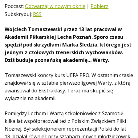
t
Podcast:
Odtwarzaj w nowym oknie
|
Pobierz
w
Subskrybuj:
RSS
a
r
Wojciech Tomaszewski przez 13 lat pracował w
z
Akademii Piłkarskiej Lecha Poznań. Sporo czasu
a
spędził pod skrzydłami Marka Śledzia, którego jest
c
jednym z czołowych trenerskich wychowanków.
z
Dziś buduje poznańską akademię… Warty.
p
l
Tomaszewski kończy kurs UEFA PRO. W ostatnim czasie
i
znajdował się w sztabie pierwszoligowej Warty, z którą
k
awansował do Ekstraklasy. Teraz ma skupić się
ó
wyłącznie na akademii.
w
d
Pomiędzy Lechem i Wartą szkoleniowiec z Szamotuł
ź
kilka lat współpracował też z Polskim Związkiem Piłki
w
Nożnej. Był selekcjonerem reprezentacji Polski do lat
i
ę
18, działał również przy sztabach innych młodzieżówek.