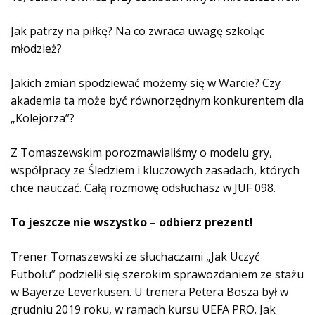
k
o
Jak patrzy na piłkę? Na co zwraca uwagę szkoląc
w
młodzież?
y
c
Jakich zmian spodziewać możemy się w Warcie? Czy
h
akademia ta może być równorzędnym konkurentem dla
„Kolejorza”?
Z Tomaszewskim porozmawialiśmy o modelu gry,
współpracy ze Śledziem i kluczowych zasadach, których
chce nauczać. Całą rozmowę odsłuchasz w JUF 098.
To jeszcze nie wszystko – odbierz prezent!
Trener Tomaszewski ze słuchaczami „Jak Uczyć
Futbolu” podzielił się szerokim sprawozdaniem ze stażu
w Bayerze Leverkusen. U trenera Petera Bosza był w
grudniu 2019 roku, w ramach kursu UEFA PRO. Jak