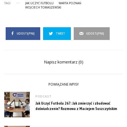
TAGI
JAK UCZYĆ FUTBOLU
WARTA POZNAŃ
WOJCIECH TOMASZEWSKI
UDOSTĘPNIJ
TWEET
UDOSTĘPNIJ
Napisz komentarz (0)
POWIĄZANE WPISY
PODCAST
Jak Uczyć Futbolu 267: Jak zmierzyć i zbudować
doświadczenie? Rozmowa z Maciejem Suszczyńskim