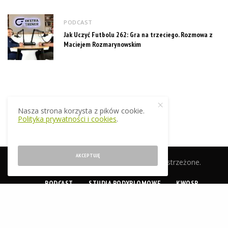
PODCAST
Jak Uczyć Futbolu 262: Gra na trzeciego. Rozmowa z
Maciejem Rozmarynowskim
Nasza strona korzysta z pików cookie.
Polityka prywatności i cookies
.
AKCEPTUJĘ
© 2019 EkstraTrener.pl. Wszelkie prawa zastrzeżone.
PODCAST
STUDIA PODYPLOMOWE
KWOSP
CERTYFIKACJA
SKLEP
O NAS
KONTAKT