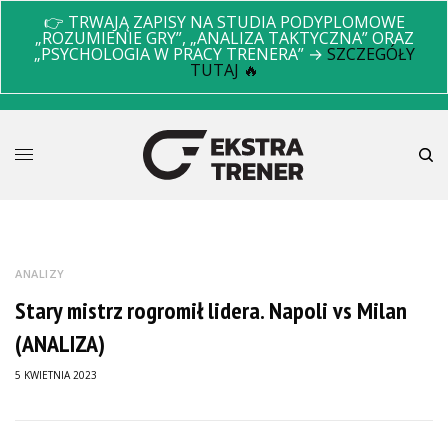
👉 TRWAJĄ ZAPISY NA STUDIA PODYPLOMOWE
„ROZUMIENIE GRY”, „ANALIZA TAKTYCZNA” ORAZ
„PSYCHOLOGIA W PRACY TRENERA” →
SZCZEGÓŁY
TUTAJ 🔥
ANALIZY
Stary mistrz rogromił lidera. Napoli vs Milan
(ANALIZA)
5 KWIETNIA 2023