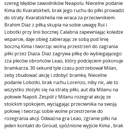
szereg błędów zawodników Neapolu. Niecelne podanie
Kima do Kvaratskheli, brak jego ruchu do piłki prowadzi
do straty. Kvaratskhelia nie wraca za przeciwnikiem.
Brahim Diaz z piłką skupia na sobie uwagę Rui i
Lobotki przy linii bocznej. Calabria zapewniając koledze
wsparcie, daje obieg zabierając ze sobą pod linię
boczną Kima i tworząc wolną przestrzeń do zagrania
piłki przez Diaza. Diaz zagrywa piłkę do wybiegającego
zza pleców obrońców Leao, który podcięciem pokonuje
bramkarza. 30 sekund tyle czasu potrzebował Milan,
żeby zbudować akcję i zdobyć bramkę. Niecelne
podanie Lobotki, brak ruchu Lorenzo, niby nic, ale to
wszystko złożyło się na stratę piłki, aut dla Milanu na
połowie Napoli. Zespół z Milanu rozegrał akcję ze
stoickim spokojem, wyciągając przeciwnika na swoją
połowę i tworząc sobie wolne przestrzenie do
rozegrania akcji. Odważna gra Leao, zgranie piłki na
jeden kontakt do Giroud, spóźnione wyjście Kima , brak