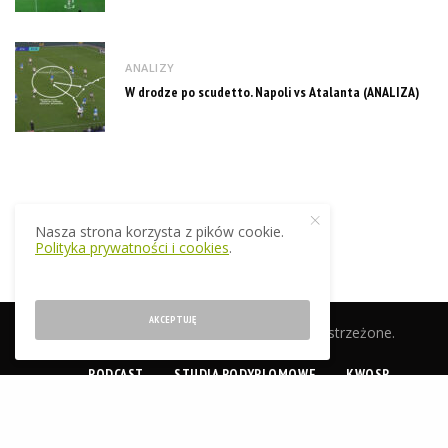
ANALIZY
W drodze po scudetto. Napoli vs Atalanta (ANALIZA)
Nasza strona korzysta z pików cookie.
Polityka prywatności i cookies
.
AKCEPTUJĘ
© 2019 EkstraTrener.pl. Wszelkie prawa zastrzeżone.
PODCAST
STUDIA PODYPLOMOWE
KWOSP
CERTYFIKACJA
SKLEP
O NAS
KONTAKT