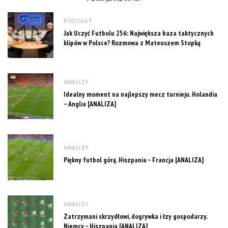
PODCAST
Jak Uczyć Futbolu 256: Największa baza taktycznych
klipów w Polsce? Rozmowa z Mateuszem Stopką
ANALIZY
Idealny moment na najlepszy mecz turnieju. Holandia
– Anglia [ANALIZA]
ANALIZY
Piękny futbol górą. Hiszpania – Francja [ANALIZA]
ANALIZY
Zatrzymani skrzydłowi, dogrywka i łzy gospodarzy.
Niemcy – Hiszpania [ANALIZA]