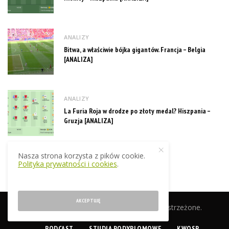
ANALIZY
Bitwa, a właściwie bójka gigantów. Francja – Belgia
[ANALIZA]
ANALIZY
La Furia Roja w drodze po złoty medal? Hiszpania –
Gruzja [ANALIZA]
Nasza strona korzysta z pików cookie.
Polityka prywatności i cookies
.
AKCEPTUJĘ
© 2019 EkstraTrener.pl. Wszelkie prawa zastrzeżone.
PODCAST
STUDIA PODYPLOMOWE
KWOSP