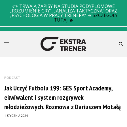
👉 TRWAJĄ ZAPISY NA STUDIA PODYPLOMOWE
„ROZUMIENIE GRY”, „ANALIZA TAKTYCZNA” ORAZ
„PSYCHOLOGIA W PRACY TRENERA” →
SZCZEGÓŁY
TUTAJ 🔥
PODCAST
Jak Uczyć Futbolu 199: GES Sport Academy,
ekwiwalent i system rozgrywek
młodzieżowych. Rozmowa z Dariuszem Motałą
1 STYCZNIA 2024