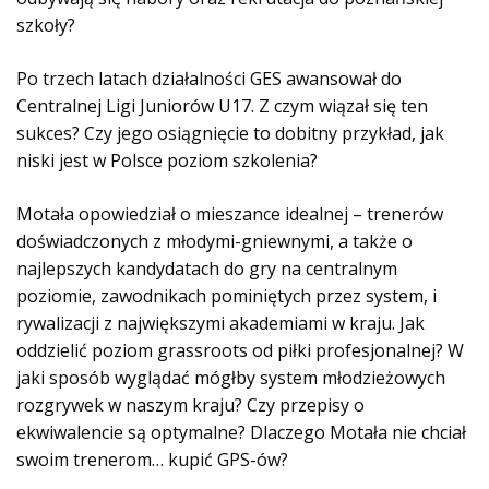
ę
szkoły?
k
o
Po trzech latach działalności GES awansował do
w
Centralnej Ligi Juniorów U17. Z czym wiązał się ten
y
sukces? Czy jego osiągnięcie to dobitny przykład, jak
c
niski jest w Polsce poziom szkolenia?
h
Motała opowiedział o mieszance idealnej – trenerów
doświadczonych z młodymi-gniewnymi, a także o
najlepszych kandydatach do gry na centralnym
poziomie, zawodnikach pominiętych przez system, i
rywalizacji z największymi akademiami w kraju. Jak
oddzielić poziom grassroots od piłki profesjonalnej? W
jaki sposób wyglądać mógłby system młodzieżowych
rozgrywek w naszym kraju? Czy przepisy o
ekwiwalencie są optymalne? Dlaczego Motała nie chciał
swoim trenerom… kupić GPS-ów?