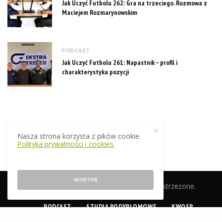
Jak Uczyć Futbolu 262: Gra na trzeciego. Rozmowa z
Maciejem Rozmarynowskim
PODCAST
Jak Uczyć Futbolu 261: Napastnik – profil i
charakterystyka pozycji
Nasza strona korzysta z pików cookie.
Polityka prywatności i cookies
.
AKCEPTUJĘ
© 2019 EkstraTrener.pl. Wszelkie prawa zastrzeżone.
PODCAST
STUDIA PODYPLOMOWE
KWOSP