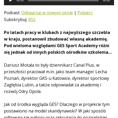
00:00
00:00
d
t
Podcast:
Odtwarzaj w nowym oknie
|
Pobierz
w
Subskrybuj:
RSS
a
r
Po latach pracy w klubach z najwyższego szczebla
z
w kraju, postanowił zbudować własną akademię.
a
Pod wieloma względami GES Sport Academy różni
c
się jednak od innych polskich ośrodków szkolenia…
z
p
Dariusz Motała to były dziennikarz Canal Plus, w
l
przeszłości pracował m.in. jako team manager Lecha
i
Poznań, dyrektor GKS-u Katowice, dyrektor sportowy
k
Zagłębia Lubin, a także odpowiadał za akademię i
ó
rozwój Odry Opole.
w
d
Jak od środka wygląda GES? Dlaczego w projekcie tym
ź
postawiono na model skandynawski? W jaki sposób
w
odbywają się nabory oraz rekrutacja do poznańskiej
i