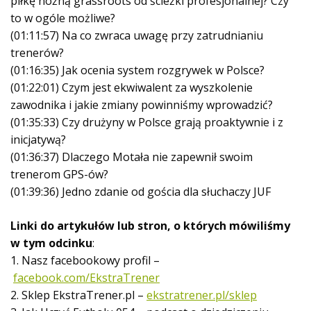
piłkę nożną grassroots od ścieżki profesjonalnej? Czy
to w ogóle możliwe?
(01:11:57) Na co zwraca uwagę przy zatrudnianiu
trenerów?
(01:16:35) Jak ocenia system rozgrywek w Polsce?
(01:22:01) Czym jest ekwiwalent za wyszkolenie
zawodnika i jakie zmiany powinniśmy wprowadzić?
(01:35:33) Czy drużyny w Polsce grają proaktywnie i z
inicjatywą?
(01:36:37) Dlaczego Motała nie zapewnił swoim
trenerom GPS-ów?
(01:39:36) Jedno zdanie od gościa dla słuchaczy JUF
Linki do artykułów lub stron, o których mówiliśmy
w tym odcinku
:
1. Nasz facebookowy profil –
facebook.com/EkstraTrener
2. Sklep EkstraTrener.pl –
ekstratrener.pl/sklep