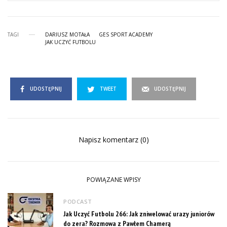
TAGI
DARIUSZ MOTAŁA
GES SPORT ACADEMY
JAK UCZYĆ FUTBOLU
UDOSTĘPNIJ
TWEET
UDOSTĘPNIJ
Napisz komentarz (0)
POWIĄZANE WPISY
PODCAST
Jak Uczyć Futbolu 266: Jak zniwelować urazy juniorów
do zera? Rozmowa z Pawłem Chamerą