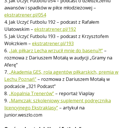
3. Jak Uczyć Futbolu 054 – podcast o dziedziczeniu
awansów i spadków w piłce młodzieżowej –
ekstratrener.pl/054
4. Jak Uczyć Futbolu 192 – podcast z Rafałem
Ulatowskim –
ekstratrener.pl/192
5. Jak Uczyć Futbolu 193 – podcast z Krzysztofem
Wołczkiem –
ekstratrener.pl/193
6.
„Jak piłkarz Lecha wrzucił mnie do basenu?!”
–
rozmowa z Dariuszem Motałą w audycji „Gramy na
Aferę”
7.
„Akademia GES, rola agentów piłkarskich, premia w
Lechu Poznań”
– rozmowa z Dariuszem Motałą w
podcaście „321 Podcast”
8.
„Kopalnia Trenerów”
– reportaż Viaplay
9.
„Mamczak: szkoleniowy suplement podręcznika
licencyjnego Ekstraklasy”
– artykuł na
junior.weszlo.com