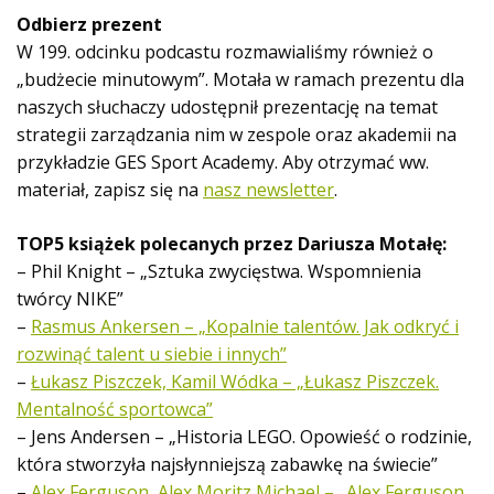
Odbierz prezent
W 199. odcinku podcastu rozmawialiśmy również o
„budżecie minutowym”. Motała w ramach prezentu dla
naszych słuchaczy udostępnił prezentację na temat
strategii zarządzania nim w zespole oraz akademii na
przykładzie GES Sport Academy. Aby otrzymać ww.
materiał, zapisz się na
nasz newsletter
.
TOP5 książek polecanych przez Dariusza Motałę:
– Phil Knight – „Sztuka zwycięstwa. Wspomnienia
twórcy NIKE”
–
Rasmus Ankersen – „Kopalnie talentów. Jak odkryć i
rozwinąć talent u siebie i innych”
–
Łukasz Piszczek, Kamil Wódka – „Łukasz Piszczek.
Mentalność sportowca”
– Jens Andersen – „Historia LEGO. Opowieść o rodzinie,
która stworzyła najsłynniejszą zabawkę na świecie”
–
Alex Ferguson, Alex Moritz Michael – „Alex Ferguson.