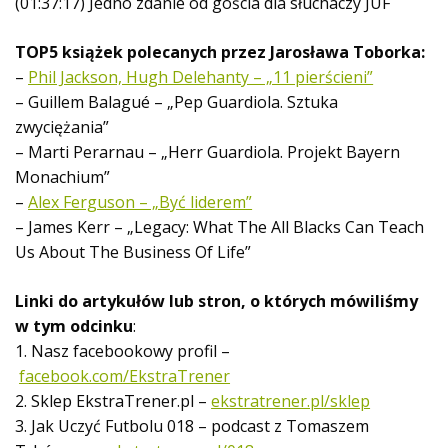
(01:37:17) Jedno zdanie od gościa dla słuchaczy JUF
TOP5 książek polecanych przez Jarosława Toborka:
–
Phil Jackson, Hugh Delehanty – „11 pierścieni”
– Guillem Balagué – „Pep Guardiola. Sztuka
zwyciężania”
– Marti Perarnau – „Herr Guardiola. Projekt Bayern
Monachium”
–
Alex Ferguson – „Być liderem”
– James Kerr – „Legacy: What The All Blacks Can Teach
Us About The Business Of Life”
Linki do artykułów lub stron, o których mówiliśmy
w tym odcinku
:
1. Nasz facebookowy profil –
facebook.com/EkstraTrener
2. Sklep EkstraTrener.pl –
ekstratrener.pl/sklep
3. Jak Uczyć Futbolu 018 – podcast z Tomaszem