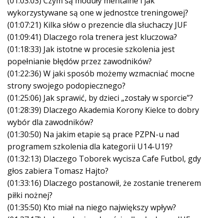
(01:03:03) Czym są moduły mentalne i jak
wykorzystywane są one w jednostce treningowej?
(01:07:21) Kilka słów o prezencie dla słuchaczy JUF
(01:09:41) Dlaczego rola trenera jest kluczowa?
(01:18:33) Jak istotne w procesie szkolenia jest
popełnianie błędów przez zawodników?
(01:22:36) W jaki sposób możemy wzmacniać mocne
strony swojego podopiecznego?
(01:25:06) Jak sprawić, by dzieci „zostały w sporcie”?
(01:28:39) Dlaczego Akademia Korony Kielce to dobry
wybór dla zawodników?
(01:30:50) Na jakim etapie są prace PZPN-u nad
programem szkolenia dla kategorii U14-U19?
(01:32:13) Dlaczego Toborek wycisza Cafe Futbol, gdy
głos zabiera Tomasz Hajto?
(01:33:16) Dlaczego postanowił, że zostanie trenerem
piłki nożnej?
(01:35:50) Kto miał na niego największy wpływ?