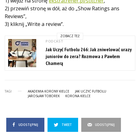
1) wejdź na stronę
ekstratrener.pl/stitcher
,
2) przewiń stronę w dół, aż do „Show Ratings ans
Reviews”,
3) kliknij „Write a review”.
ZOBACZ TEŻ
PODCAST
Jak Uczyć Futbolu 266: Jak zniwelować urazy
juniorów do zera? Rozmowa z Pawłem
Chamerą
TAGI
AKADEMIA KORONY KIELCE
JAK UCZYĆ FUTBOLU
JAROSŁAW TOBOREK
KORONA KIELCE
UDOSTĘPNIJ
TWEET
UDOSTĘPNIJ