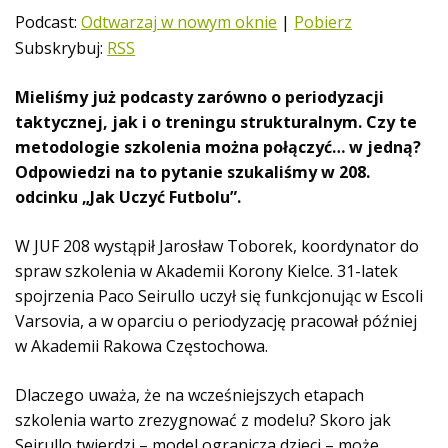
t
Podcast:
Odtwarzaj w nowym oknie
|
Pobierz
w
Subskrybuj:
RSS
a
r
Mieliśmy już podcasty zarówno o periodyzacji
z
taktycznej, jak i o treningu strukturalnym. Czy te
a
metodologie szkolenia można połączyć… w jedną?
c
Odpowiedzi na to pytanie szukaliśmy w 208.
z
odcinku „Jak Uczyć Futbolu”.
p
l
W JUF 208 wystąpił Jarosław Toborek, koordynator do
i
spraw szkolenia w Akademii Korony Kielce. 31-latek
k
spojrzenia Paco Seirullo uczył się funkcjonując w Escoli
ó
Varsovia, a w oparciu o periodyzację pracował później
w
w Akademii Rakowa Częstochowa.
d
ź
Dlaczego uważa, że na wcześniejszych etapach
w
szkolenia warto zrezygnować z modelu? Skoro jak
i
ę
Seirullo twierdzi – model ogranicza dzieci – może