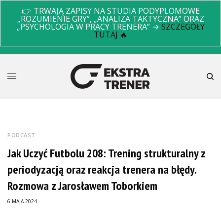
👉 TRWAJĄ ZAPISY NA STUDIA PODYPLOMOWE
„ROZUMIENIE GRY”, „ANALIZA TAKTYCZNA” ORAZ
„PSYCHOLOGIA W PRACY TRENERA” →
SZCZEGÓŁY
TUTAJ 🔥
PODCAST
Jak Uczyć Futbolu 208: Trening strukturalny z
periodyzacją oraz reakcja trenera na błędy.
Rozmowa z Jarosławem Toborkiem
6 MAJA 2024