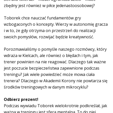
k
zbędny jest również w piłce jedenastoosobowej?
o
w
Toborek chce nauczać fundamentów gry
y
wzbogaconych o koncepty. Wierzy w autonomię gracza
c
i w to, że gdy otrzyma on przestrzeń do realizacji
h
swoich pomysłów, rozwijać będzie kreatywność.
Porozmawialiśmy o pomyśle naszego rozmówcy, który
wdraża w Kielcach, ale również o błędach i tym, jak
trener powinien na nie reagować. Dlaczego tak ważne
jest poczucie bezpieczeństwa zapewnione podczas
treningu? Jak wiele powiedzieć może mowa ciała
trenera? Dlaczego w Akademii Korony nie powtarza się
środków treningowych w danym mikrocyklu?
Odbierz prezent!
Podczas wywiadu Toborek wielokrotnie podkreślał, jak
ważna w treningu jest sfera mentalna. To do niej