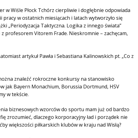
er w Wiśle Płock Tchórz cierpliwie i dogłębnie odpowiada
i pracy w ostatnich miesiącach i latach wytworzyło się
żki „Periodyzacja Taktyczna. Logika z innego świata”
cji z profesorem Vitorem Frade. Nieskromnie – zachęcam,
tomiast artykuł Pawła i Sebastiana Kalinowskich pt. „Co z
można znaleźć rokroczne konkursy na stanowisko
łów jak Bayern Monachium, Borussia Dortmund, HSV
y w tekście.
enia biznesowych wzorców do sportu mam już od bardzo
fię zrozumieć, dlaczego korporacyjny ład i porządek nie
by większości piłkarskich klubów w kraju nad Wisłą?