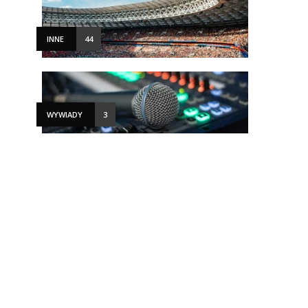
INNE
44
WYWIADY
3