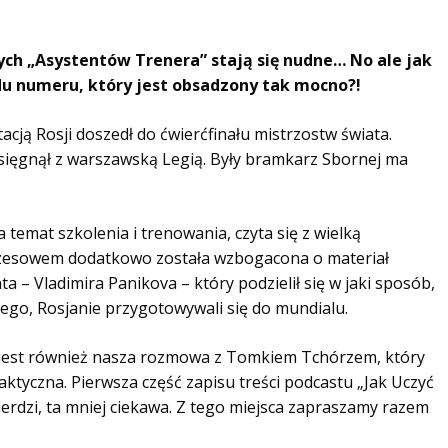
ych „Asystentów Trenera” stają się nudne… No ale jak
u numeru, który jest obsadzony tak mocno?!
cją Rosji doszedł do ćwierćfinału mistrzostw świata.
 sięgnął z warszawską Legią. Były bramkarz Sbornej ma
 temat szkolenia i trenowania, czyta się z wielką
zesowem dodatkowo została wzbogacona o materiał
 – Vladimira Panikova – który podzielił się w jaki sposób,
ego, Rosjanie przygotowywali się do mundialu.
 jest również nasza rozmowa z Tomkiem Tchórzem, który
aktyczna. Pierwsza część zapisu treści podcastu „Jak Uczyć
ierdzi, ta mniej ciekawa. Z tego miejsca zapraszamy razem