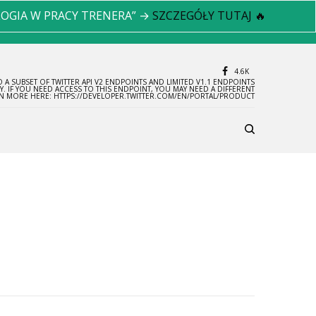
LOGIA W PRACY TRENERA” →
SZCZEGÓŁY TUTAJ 🔥
4.6K
 A SUBSET OF TWITTER API V2 ENDPOINTS AND LIMITED V1.1 ENDPOINTS
LY. IF YOU NEED ACCESS TO THIS ENDPOINT, YOU MAY NEED A DIFFERENT
RN MORE HERE: HTTPS://DEVELOPER.TWITTER.COM/EN/PORTAL/PRODUCT