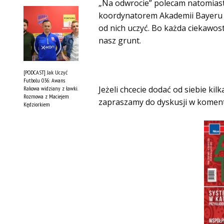
„Na odwrocie” polecam natomias
koordynatorem Akademii Bayeru L
od nich uczyć. Bo każda ciekawo
nasz grunt.
[PODCAST] Jak Uczyć
Futbolu 036: Awans
Jeżeli chcecie dodać od siebie k
Rakowa widziany z ławki.
Rozmowa z Maciejem
zapraszamy do dyskusji w komen
Kędziorkiem