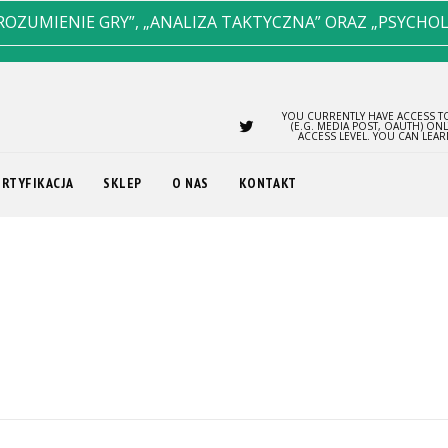
ROZUMIENIE GRY”, „ANALIZA TAKTYCZNA” ORAZ „PSYCHO
YOU CURRENTLY HAVE ACCESS TO
(E.G. MEDIA POST, OAUTH) ON
ACCESS LEVEL. YOU CAN LEA
ERTYFIKACJA
SKLEP
O NAS
KONTAKT