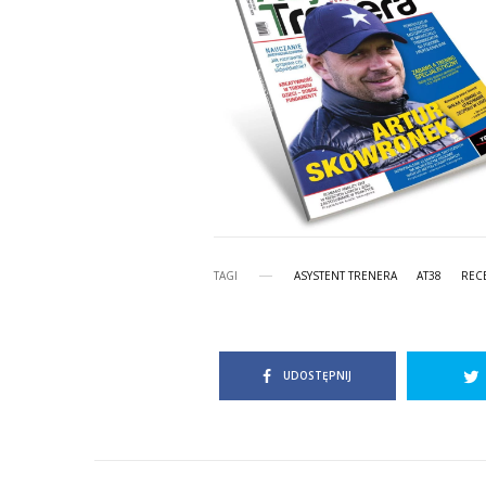
TAGI
ASYSTENT TRENERA
AT38
REC
UDOSTĘPNIJ