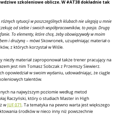
awdziwe szkoleniowe oblicze. W #AT38 dokładnie tak
o różnych sytuacji w poszczególnych klubach nie ulegają u mnie
zekuję od siebie i swoich współpracowników, to pasja. Drugą
zaufanie. To elementy, które chcę, żeby obowiązywały w moim
bem i drużyną
– mówi Skowronek, uzupełniając materiał o
ków, z których korzystał w Wiśle.
 niezły materiał zaproponował także trener pracujący na
 razem jest nim Tomasz Sobczak z Przemszy Siewierz.
ch opowiedział w swoim wydaniu, udowadniając, że ciągle
zkoleniowych talentów.
znych na najwyższym poziomie według metod
łaj Raczyński, który o studiach Master in High
eż w
JUF 071
. Ta tematyka na pewno warta jest większego
ojektowania środków w nieco inny niż powszechnie