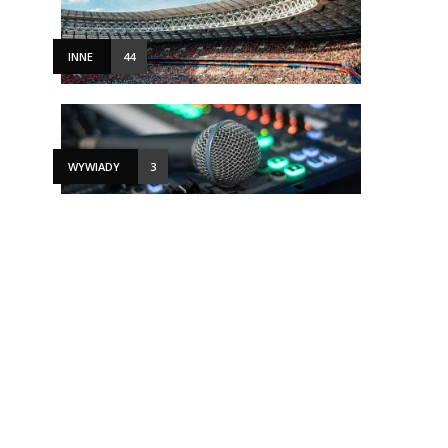
INNE
44
WYWIADY
3