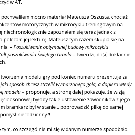
zyć w AT.
 pochwaliłem mocno materiał Mateusza Oszusta, chociaż
ji akcentów motorycznych w mikrocyklu treningowym na
 niechronologicznie zapoznałem się teraz jednak z
ło polecam jej lekturę. Mateusz tym razem skupia się na
nia. –
Poszukiwanie optymalnej budowy mikrocyklu
ztałt poszukiwania Świętego Graala
– twierdzi, dość dokładnie
ch.
o tworzenia modelu gry pod koniec numeru prezentuje za
 jaki sposób chcesz strzelić wymarzonego gola, a dopiero wtedy
owę modelu
– proponuje, a stronę dalej pokazuje, że wizją
ięcioosobowej byłoby takie ustawienie zawodników z jego
m bramkarz był w stanie… poprowadzić piłkę do samej
 pomysł niecodzienny?!
e tym, co szczególnie mi się w danym numerze spodobało.