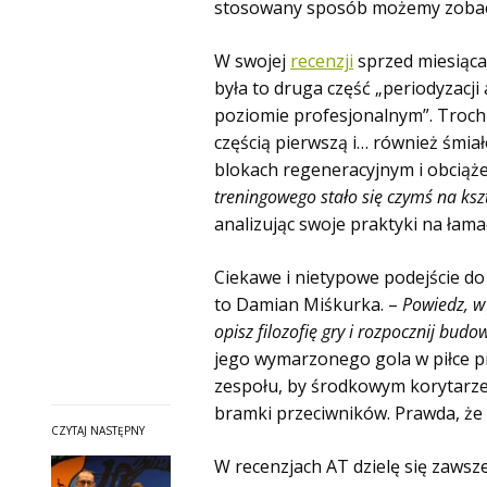
stosowany sposób możemy zobac
W swojej
recenzji
sprzed miesiąca
była to druga część „periodyzac
poziomie profesjonalnym”. Trochę
częścią pierwszą i… również śmia
blokach regeneracyjnym i obciąże
treningowego stało się czymś na ks
analizując swoje praktyki na łama
Ciekawe i nietypowe podejście d
to Damian Miśkurka. –
Powiedz, w
opisz filozofię gry i rozpocznij bud
jego wymarzonego gola w piłce p
zespołu, by środkowym korytarze
bramki przeciwników. Prawda, że
CZYTAJ NASTĘPNY
W recenzjach AT dzielę się zawsz