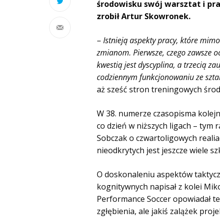
środowisku swój warsztat i pr
zrobił Artur Skowronek.
–
Istnieją aspekty pracy, które mim
zmianom. Pierwsze, czego zawsze oc
kwestią jest dyscyplina, a trzecią 
codziennym funkcjonowaniu ze szta
aż sześć stron treningowych środ
W 38. numerze czasopisma kolejny
co dzień w niższych ligach – tym
Sobczak o czwartoligowych realia
nieodkrytych jest jeszcze wiele s
O doskonaleniu aspektów taktyc
kognitywnych napisał z kolei Miko
Performance Soccer opowiadał t
zgłębienia, ale jakiś zalążek pr