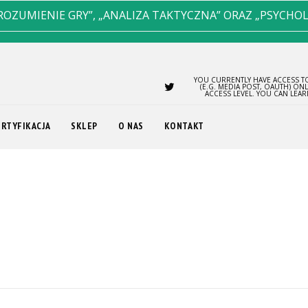
ROZUMIENIE GRY”, „ANALIZA TAKTYCZNA” ORAZ „PSYCHO
YOU CURRENTLY HAVE ACCESS TO
(E.G. MEDIA POST, OAUTH) ON
ACCESS LEVEL. YOU CAN LEA
ERTYFIKACJA
SKLEP
O NAS
KONTAKT