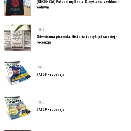
[RECENZJA] Pułapki myślenia. O myśleniu szybkim i
wolnym
INNE
Odwrócona piramida. Historia taktyki piłkarskiej –
recenzja
INNE
#AT38 – recenzja
INNE
#AT39 – recenzja